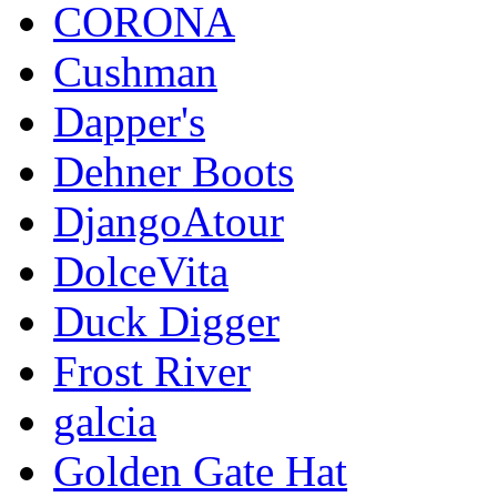
CORONA
Cushman
Dapper's
Dehner Boots
DjangoAtour
DolceVita
Duck Digger
Frost River
galcia
Golden Gate Hat