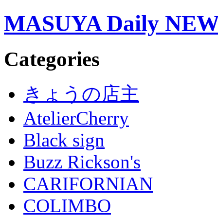
MASUYA Daily NE
Categories
きょうの店主
AtelierCherry
Black sign
Buzz Rickson's
CARIFORNIAN
COLIMBO