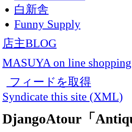
白新舎
Funny Supply
店主BLOG
MASUYA on line shopping
フィードを取得
Syndicate this site (XML)
DjangoAtour「Antiqu