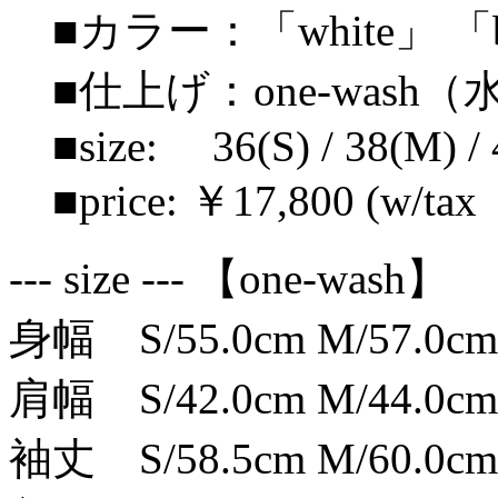
■カラー：「white」 「b
■仕上げ：one-wash
■size: 36(S) / 38(M) / 
■price: ￥17,800 (w/tax 
--- size --- 【one-wash】
身幅 S/55.0cm M/57.0cm 
肩幅 S/42.0cm M/44.0cm 
袖丈 S/58.5cm M/60.0cm 