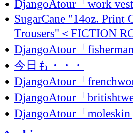
DjangoAtour「work ves
SugarCane "14oz. Print 
Trousers"＜FICTION
DjangoAtour「fisherma
今日も・・・
DjangoAtour「frenchwor
DjangoAtour「britishtw
DjangoAtour「moleskin 