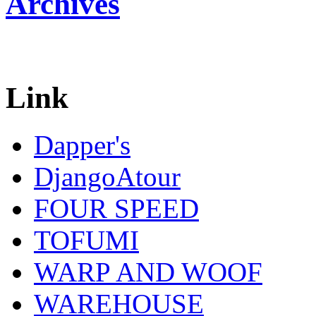
Archives
Link
Dapper's
DjangoAtour
FOUR SPEED
TOFUMI
WARP AND WOOF
WAREHOUSE