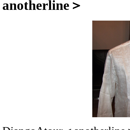
anotherline＞