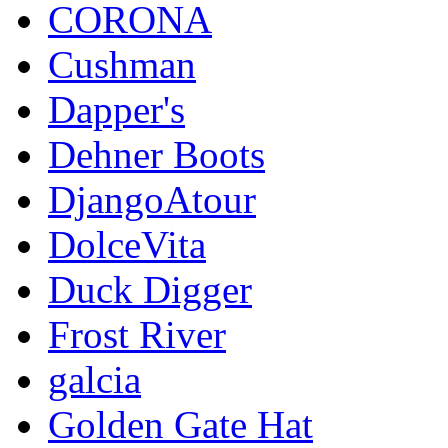
CORONA
Cushman
Dapper's
Dehner Boots
DjangoAtour
DolceVita
Duck Digger
Frost River
galcia
Golden Gate Hat