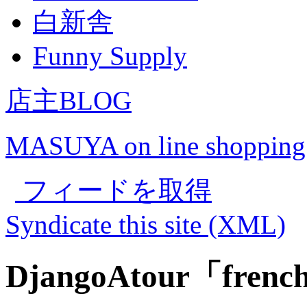
白新舎
Funny Supply
店主BLOG
MASUYA on line shopping
フィードを取得
Syndicate this site (XML)
DjangoAtour「french