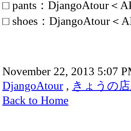
□ pants：DjangoAtour＜
□ shoes：DjangoAtour
November 22, 2013 5:07 
DjangoAtour
,
きょうの店
Back to Home