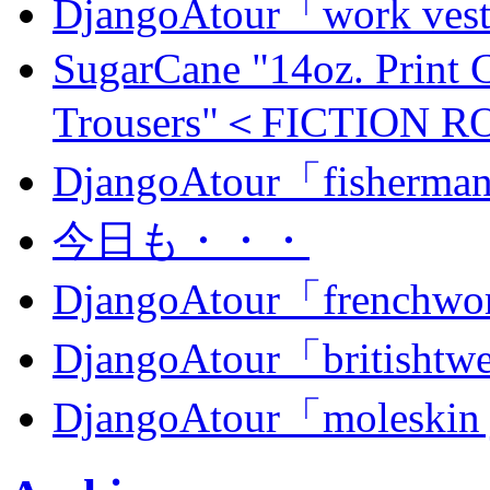
DjangoAtour「work ves
SugarCane "14oz. Print 
Trousers"＜FICTION
DjangoAtour「fisherma
今日も・・・
DjangoAtour「frenchwor
DjangoAtour「britishtw
DjangoAtour「moleskin 