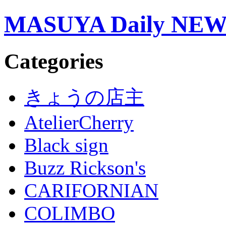
MASUYA Daily NE
Categories
きょうの店主
AtelierCherry
Black sign
Buzz Rickson's
CARIFORNIAN
COLIMBO