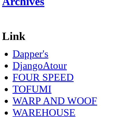
Archives
Link
Dapper's
DjangoAtour
FOUR SPEED
TOFUMI
WARP AND WOOF
WAREHOUSE