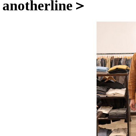
anotherline＞