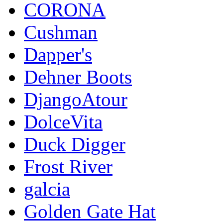
CORONA
Cushman
Dapper's
Dehner Boots
DjangoAtour
DolceVita
Duck Digger
Frost River
galcia
Golden Gate Hat