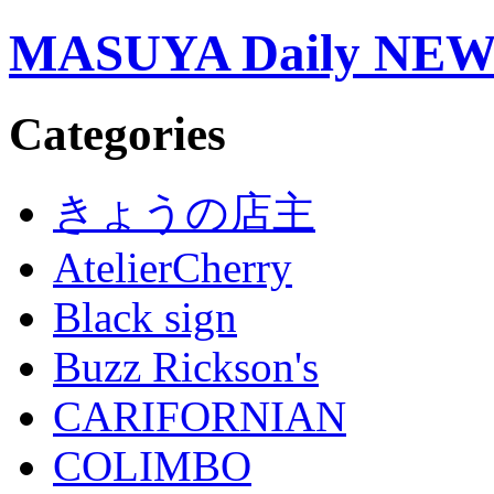
MASUYA Daily NE
Categories
きょうの店主
AtelierCherry
Black sign
Buzz Rickson's
CARIFORNIAN
COLIMBO