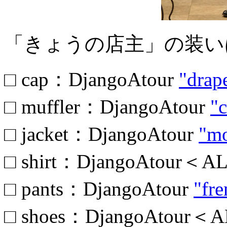
「きょうの店主」の装いは.
□ cap：DjangoAtour
"drap
□ muffler：DjangoAtour
"
□ jacket：DjangoAtour
"mo
□ shirt：DjangoAtour＜
□ pants：DjangoAtour
"fr
□ shoes：DjangoAtour