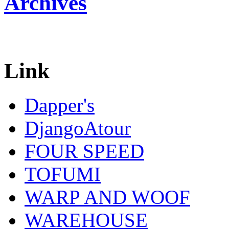
Archives
Link
Dapper's
DjangoAtour
FOUR SPEED
TOFUMI
WARP AND WOOF
WAREHOUSE