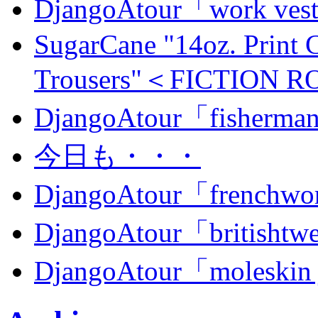
DjangoAtour「work ves
SugarCane "14oz. Print 
Trousers"＜FICTION
DjangoAtour「fisherma
今日も・・・
DjangoAtour「frenchwor
DjangoAtour「britishtw
DjangoAtour「moleskin 