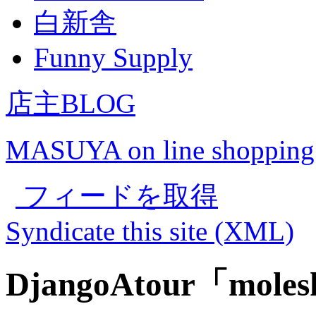
白新舎
Funny Supply
店主BLOG
MASUYA on line shopping
フィードを取得
Syndicate this site (XML)
DjangoAtour「molesk