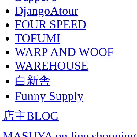
DjangoAtour
FOUR SPEED
TOFUMI
WARP AND WOOF
WAREHOUSE
白新舎
Funny Supply
店主BLOG
MASUYA on line shopping