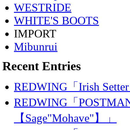
WESTRIDE
WHITE'S BOOTS
IMPORT
Mibunrui
Recent Entries
REDWING「Irish Sette
REDWING「POSTMAN
【Sage"Mohave"】」