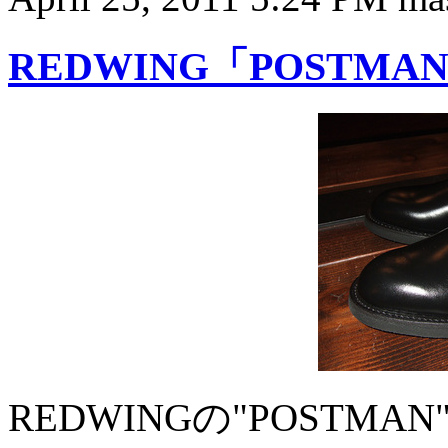
REDWING「POSTMA
REDWINGの"POSTM