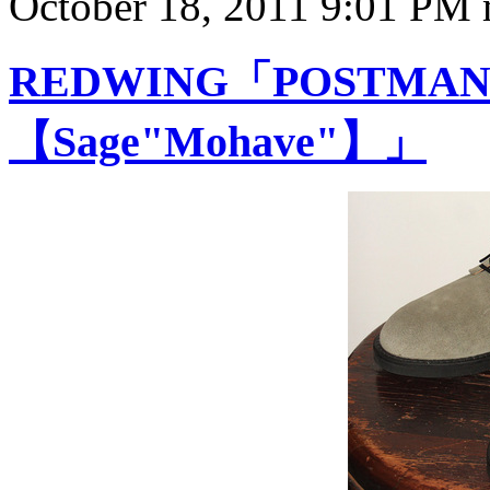
October 18, 2011 9:01 PM
REDWING「POSTMAN
【Sage"Mohave"】」