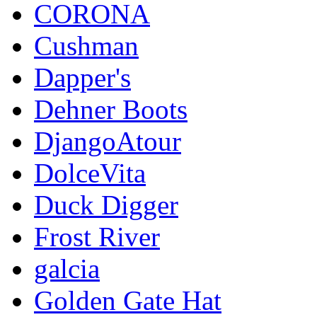
CORONA
Cushman
Dapper's
Dehner Boots
DjangoAtour
DolceVita
Duck Digger
Frost River
galcia
Golden Gate Hat