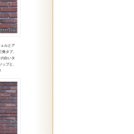
シェルとア
三角タブ、
ドの白いタ
ジップと、
！