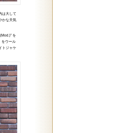
内は大して
やかな天気
od.)” を
」をウール
イトジャケ