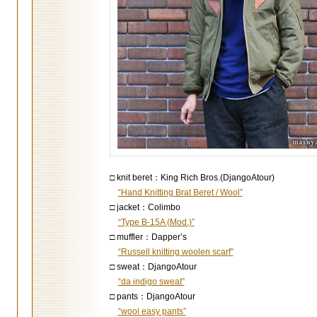
□ knit beret：King Rich Bros.(DjangoAtour)
“Hand Knitting Brat Beret / Wool”
□ jacket：Colimbo
“Type B-15A (Mod.)”
□ muffler：Dapper’s
“Russell knitting woolen scarf”
□ sweat：DjangoAtour
“da indigo sweat”
□ pants：DjangoAtour
“wool easy pants”