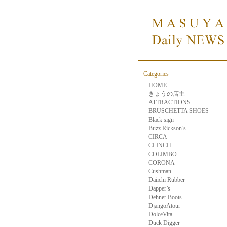
Categories
HOME
きょうの店主
ATTRACTIONS
BRUSCHETTA SHOES
Black sign
Buzz Rickson’s
CIRCA
CLINCH
COLIMBO
CORONA
Cushman
Daiichi Rubber
Dapper’s
Dehner Boots
DjangoAtour
DolceVita
Duck Digger