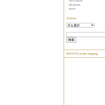
WESTRIDE
old picture
movie
Archives
MASUYA on line shopping