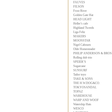
FAUVES
FILSON
Frost River
Golden Gate Hat
HEAD LIGHT
Heller’s cafe
Highland Tweeds
Liga Feliz
MAKERS
MOONSTAR
Nigel Cabourn
Olde Homesteader
PHILIP ANDERSON & BROS
Rolling dub trio
SPEIER’S
Sugarcane
SUNSURF
Tailor toyo
TAKE & SONS
THE H.W.DOG&CO.
TOKYOSANDAL
TOPAZ
WAREHOUSE
WARP AND WOOF
Watership Hats
WESCO