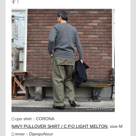
す！
□ cpo shirt：CORONA
NAVY PULLOVER SHIRT / C.P.O LIGHT MELTON
, size-M
□ inner：DjangoAtour