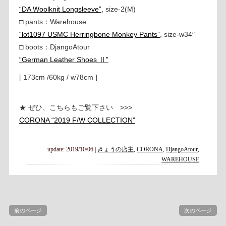
“DA Woolknit Longsleeve”
, size-2(M)
□ pants：Warehouse
“lot1097 USMC Herringbone Monkey Pants”
, size-w34″
□ boots：DjangoAtour
“German Leather Shoes Ⅱ”
[ 173cm /60kg / w78cm ]
★ ぜひ、こちらもご覧下さい >>>
CORONA “2019 F/W COLLECTION”
update: 2019/10/06
|
きょうの店主
,
CORONA
,
DjangoAtour
,
WAREHOUSE
前のページ
次のページ