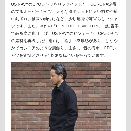
US NAVYのCPOシャツをリファインした、CORONA定番
のプルオーバーシャツ。大きな胸ポケットに太い前立や袖
の剣ボロ、袖高の袖付けなど、少し無骨で海軍らしいシャ
ツです。また、今作の「C.P.O LIGHT MELTON」（細番手
で高密度に織り上げ、US NAVYのビンテージ・CPOシャツ
の素材を再現した生地）は、程よい肉厚感があり、しなや
かでカシミアのような肌触り。まさに “昔の海軍・CPOシ
ャツを彷彿とさせる” 格別な風合いを持っています。