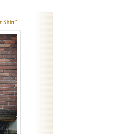
 Shirt”