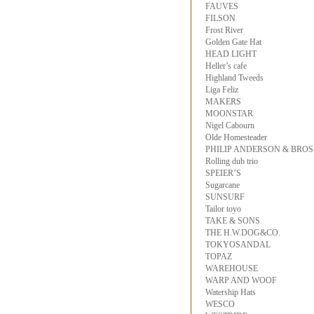
FAUVES
FILSON
Frost River
Golden Gate Hat
HEAD LIGHT
Heller’s cafe
Highland Tweeds
Liga Feliz
MAKERS
MOONSTAR
Nigel Cabourn
Olde Homesteader
PHILIP ANDERSON & BROS
Rolling dub trio
SPEIER’S
Sugarcane
SUNSURF
Tailor toyo
TAKE & SONS
THE H.W.DOG&CO.
TOKYOSANDAL
TOPAZ
WAREHOUSE
WARP AND WOOF
Watership Hats
WESCO