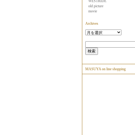
WESTRIDE
old picture
movie
Archives
MASUYA on line shopping