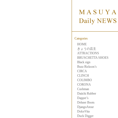
Categories
HOME
きょうの店主
ATTRACTIONS
BRUSCHETTA SHOES
Black sign
Buzz Rickson’s
CIRCA
CLINCH
COLIMBO
CORONA
Cushman
Daiichi Rubber
Dapper’s
Dehner Boots
DjangoAtour
DolceVita
Duck Digger