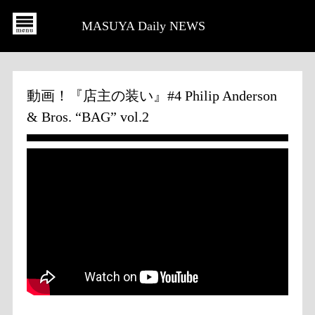
MASUYA Daily NEWS
動画！『店主の装い』#4 Philip Anderson
& Bros. “BAG” vol.2