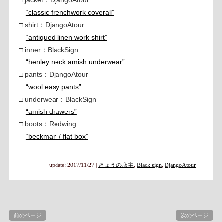
“classic frenchwork coverall”
□ shirt：DjangoAtour
“antiqued linen work shirt”
□ inner：BlackSign
“henley neck amish underwear”
□ pants：DjangoAtour
“wool easy pants”
□ underwear：BlackSign
“amish drawers”
□ boots：Redwing
“beckman / flat box”
update: 2017/11/27
|
きょうの店主
,
Black sign
,
DjangoAtour
前のページ
次のページ