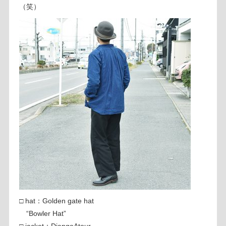
（笑）
□ hat：Golden gate hat
“Bowler Hat”
□ jacket：DjangoAtour