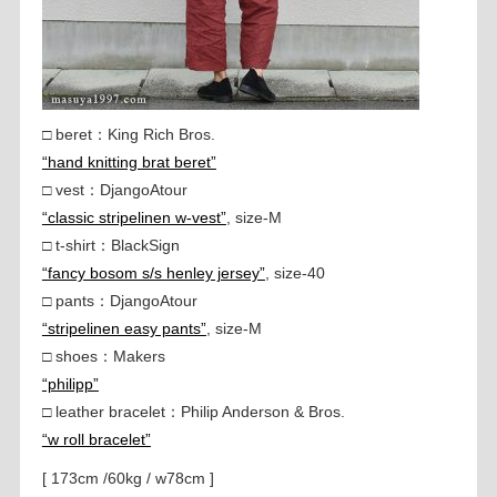
□ beret：King Rich Bros.
“hand knitting brat beret”
□ vest：DjangoAtour
“classic stripelinen w-vest”
, size-M
□ t-shirt：BlackSign
“fancy bosom s/s henley jersey”
, size-40
□ pants：DjangoAtour
“stripelinen easy pants”
, size-M
□ shoes：Makers
“philipp”
□ leather bracelet：Philip Anderson & Bros.
“w roll bracelet”
[ 173cm /60kg / w78cm ]