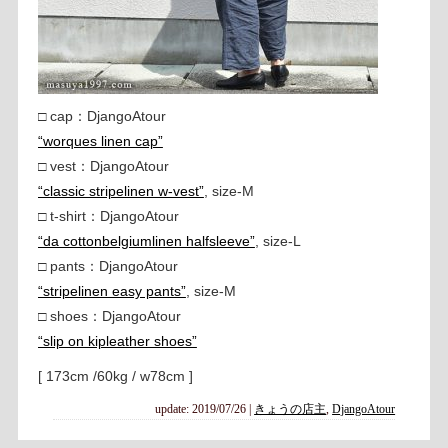
□ cap：DjangoAtour
“worques linen cap”
□ vest：DjangoAtour
“classic stripelinen w-vest”
, size-M
□ t-shirt：DjangoAtour
“da cottonbelgiumlinen halfsleeve”
, size-L
□ pants：DjangoAtour
“stripelinen easy pants”
, size-M
□ shoes：DjangoAtour
“slip on kipleather shoes”
[ 173cm /60kg / w78cm ]
update: 2019/07/26
|
きょうの店主
,
DjangoAtour