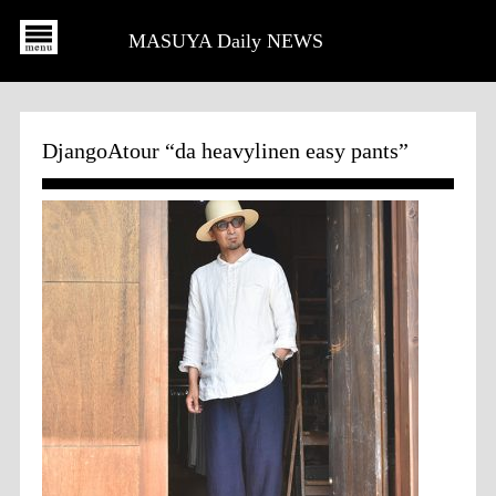
MASUYA Daily NEWS
DjangoAtour “da heavylinen easy pants”