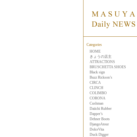
Categories
HOME
きょうの店主
ATTRACTIONS
BRUSCHETTA SHOES
Black sign
Buzz Rickson’s
CIRCA
CLINCH
COLIMBO
CORONA
Cushman
Daiichi Rubber
Dapper’s
Dehner Boots
DjangoAtour
DolceVita
Duck Digger