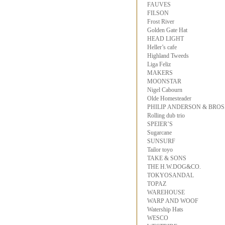
FAUVES
FILSON
Frost River
Golden Gate Hat
HEAD LIGHT
Heller’s cafe
Highland Tweeds
Liga Feliz
MAKERS
MOONSTAR
Nigel Cabourn
Olde Homesteader
PHILIP ANDERSON & BROS
Rolling dub trio
SPEIER’S
Sugarcane
SUNSURF
Tailor toyo
TAKE & SONS
THE H.W.DOG&CO.
TOKYOSANDAL
TOPAZ
WAREHOUSE
WARP AND WOOF
Watership Hats
WESCO