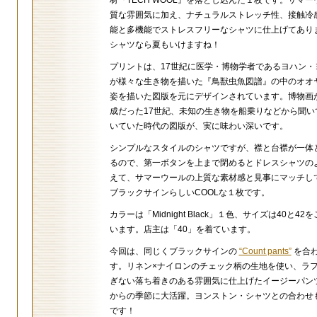
材『TECH WOOL』を落とし込んだ１枚です。サマ
質な雰囲気に加え、ナチュラルストレッチ性、接触冷
能と多機能でストレスフリーなシャツに仕上げてあり
シャツなら夏もいけますね！
プリントは、17世紀に医学・博物学者であるヨハン・
が様々な生き物を描いた『鳥獣虫魚図譜』の中のオオ
姿を描いた図版を元にデザインされています。博物画
成だった17世紀、未知の生き物を船乗りなどから聞い
いていた時代の図版が、実に味わい深いです。
シンプルなスタイルのシャツですが、襟と台襟が一体
るので、第一ボタンを上まで閉めるとドレスシャツの
えて、サマーウールの上質な素材感と見事にマッチし
ブラックサインらしいCOOLな１枚です。
カラーは「Midnight Black」１色、サイズは40と42
います。店主は「40」を着ています。
今回は、同じくブラックサインの
“Count pants”
を合
す。リネン×ナイロンのチェック柄の生地を使い、ラ
ぎない落ち着きのある雰囲気に仕上げたイージーパン
からの季節に大活躍。ヨンストン・シャツとの合わせ
です！