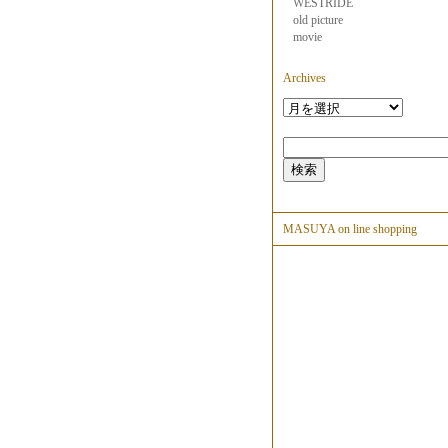
WESTRIDE
old picture
movie
Archives
MASUYA on line shopping