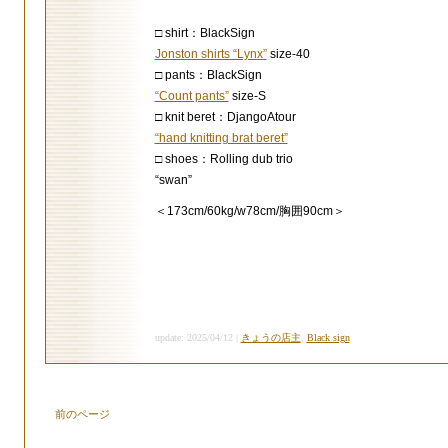
□ shirt：BlackSign
Jonston shirts “Lynx”
size-40
□ pants：BlackSign
“Count pants”
size-S
□ knit beret：DjangoAtour
“hand knitting brat beret”
□ shoes：Rolling dub trio
“swan”
＜173cm/60kg/w78cm/胸囲90cm＞
update: 2025/04/12 |
きょうの店主
,
Black sign
前のページ