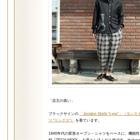
「店主の装い」
ブラックサインの
「Jonston Shirts “Lynx”」（ヨ
ツ “リンクス”）
を着ています。
1940年代の変形オープン・シャツをベースに、機能