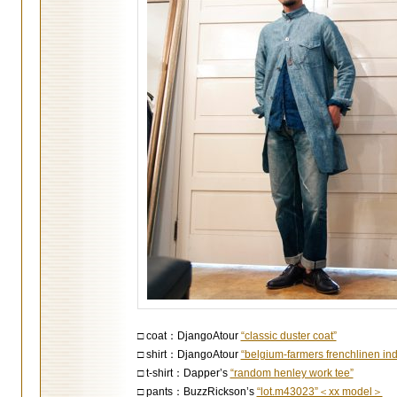
□ coat：DjangoAtour
“classic duster coat”
□ shirt：DjangoAtour
“belgium-farmers frenchlinen indi
□ t-shirt：Dapper’s
“random henley work tee”
□ pants：BuzzRickson’s
“lot.m43023”＜xx model＞