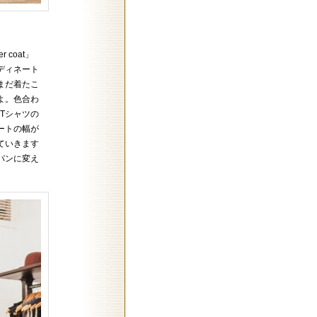
 coat」
ディネート
まだ着たこ
よ。色合わ
Tシャツの
ートの幅が
ていきます
パンに変え