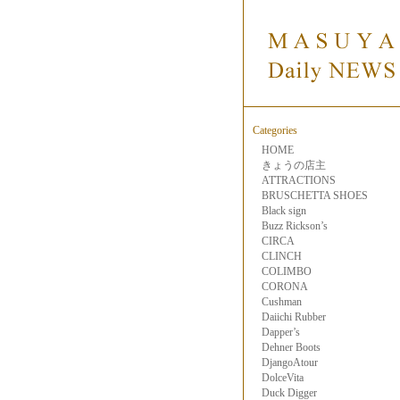
Categories
HOME
きょうの店主
ATTRACTIONS
BRUSCHETTA SHOES
Black sign
Buzz Rickson’s
CIRCA
CLINCH
COLIMBO
CORONA
Cushman
Daiichi Rubber
Dapper’s
Dehner Boots
DjangoAtour
DolceVita
Duck Digger