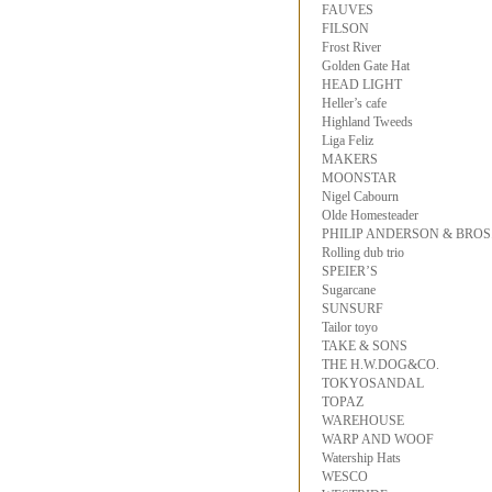
FAUVES
FILSON
Frost River
Golden Gate Hat
HEAD LIGHT
Heller’s cafe
Highland Tweeds
Liga Feliz
MAKERS
MOONSTAR
Nigel Cabourn
Olde Homesteader
PHILIP ANDERSON & BROS
Rolling dub trio
SPEIER’S
Sugarcane
SUNSURF
Tailor toyo
TAKE & SONS
THE H.W.DOG&CO.
TOKYOSANDAL
TOPAZ
WAREHOUSE
WARP AND WOOF
Watership Hats
WESCO