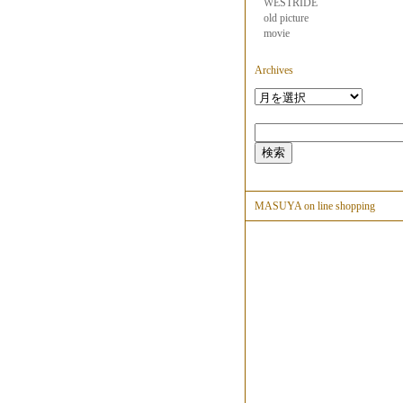
WESTRIDE
old picture
movie
Archives
MASUYA on line shopping