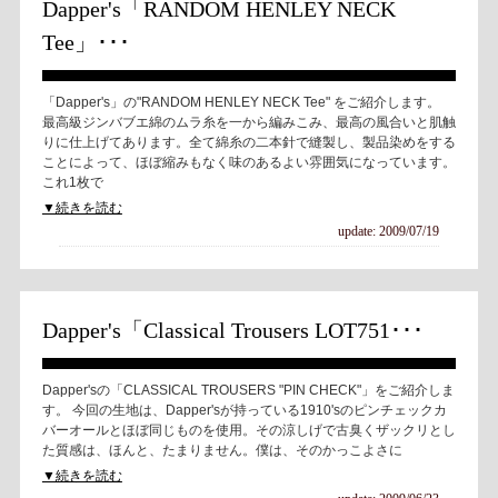
Dapper's「RANDOM HENLEY NECK
Tee」･･･
「Dapper's」の"RANDOM HENLEY NECK Tee" をご紹介します。
最高級ジンバブエ綿のムラ糸を一から編みこみ、最高の風合いと肌触
りに仕上げてあります。全て綿糸の二本針で縫製し、製品染めをする
ことによって、ほぼ縮みもなく味のあるよい雰囲気になっています。
これ1枚で
▼続きを読む
update: 2009/07/19
Dapper's「Classical Trousers LOT751･･･
Dapper'sの「CLASSICAL TROUSERS "PIN CHECK"」をご紹介しま
す。 今回の生地は、Dapper'sが持っている1910'sのピンチェックカ
バーオールとほぼ同じものを使用。その涼しげで古臭くザックリとし
た質感は、ほんと、たまりません。僕は、そのかっこよさに
▼続きを読む