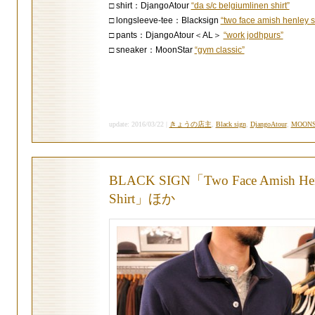
□ shirt：DjangoAtour
“da s/c belgiumlinen shirt”
□ longsleeve-tee：Blacksign
“two face amish henley sh
□ pants：DjangoAtour＜AL＞
“work jodhpurs”
□ sneaker：MoonStar
“gym classic”
update: 2016/03/22 |
きょうの店主
,
Black sign
,
DjangoAtour
,
MOONS
BLACK SIGN「Two Face Amish He
Shirt」ほか