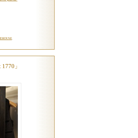
EHOUSE
,
et 1770」