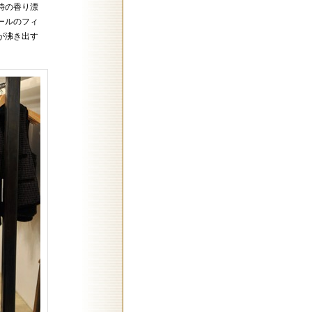
時の香り漂
ールのフィ
が沸き出す