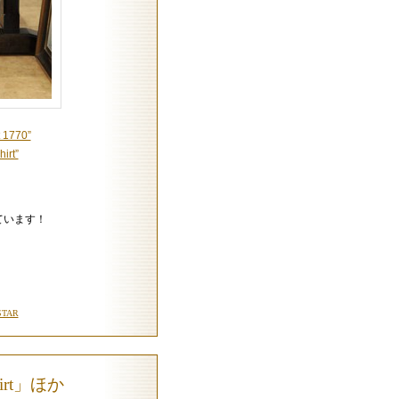
t 1770”
irt”
ています！
TAR
shirt」ほか