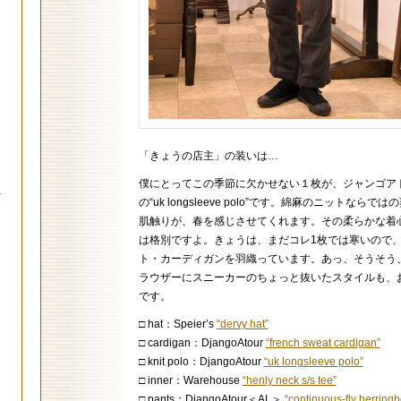
「きょうの店主」の装いは…
僕にとってこの季節に欠かせない１枚が、ジャンゴア
.
の“uk longsleeve polo”です。綿麻のニットならで
肌触りが、春を感じさせてくれます。その柔らかな着
は格別ですよ。きょうは、まだコレ1枚では寒いので
ト・カーディガンを羽織っています。あっ、そうそう
ラウザーにスニーカーのちょっと抜いたスタイルも、
です。
□ hat：Speier’s
“dervy hat”
□ cardigan：DjangoAtour
“french sweat cardigan”
□ knit polo：DjangoAtour
“uk longsleeve polo”
□ inner：Warehouse
“henly neck s/s tee”
□ pants：DjangoAtour＜AL＞
“continuous-fly herring