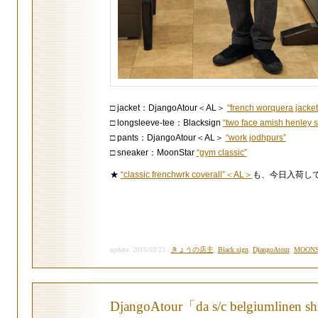
□ jacket：DjangoAtour＜AL＞
“french worquera jacke
□ longsleeve-tee：Blacksign
“two face amish henley sh
□ pants：DjangoAtour＜AL＞
“work jodhpurs”
□ sneaker：MoonStar
“gym classic”
★
“classic frenchwrk coverall”＜AL＞
も、今日入荷し
update: 2016/03/23 |
きょうの店主
,
Black sign
,
DjangoAtour
,
MOONS
DjangoAtour「da s/c belgiumlinen 