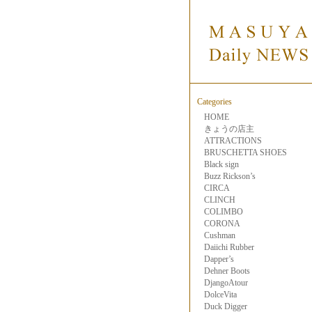
Categories
HOME
きょうの店主
ATTRACTIONS
BRUSCHETTA SHOES
Black sign
Buzz Rickson’s
CIRCA
CLINCH
COLIMBO
CORONA
Cushman
Daiichi Rubber
Dapper’s
Dehner Boots
DjangoAtour
DolceVita
Duck Digger