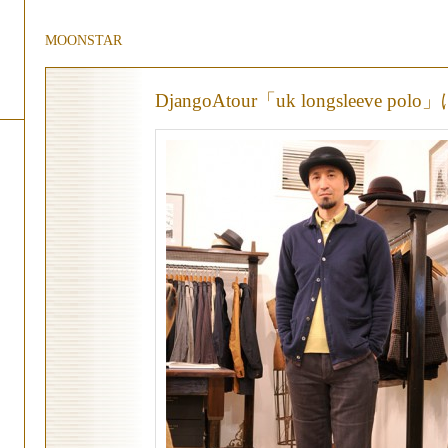
MOONSTAR
DjangoAtour「uk longsleeve pol