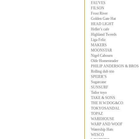
FAUVES
FILSON
Frost River
Golden Gate Hat
HEAD LIGHT
Heller’s cafe
Highland Tweeds
Liga Feliz
MAKERS
MOONSTAR
Nigel Cabourn
Olde Homesteader
PHILIP ANDERSON & BROS
Rolling dub trio
SPEIER’S
Sugarcane
SUNSURF
Tailor toyo
TAKE & SONS
THE H.W.DOG&CO.
TOKYOSANDAL
TOPAZ
WAREHOUSE
WARP AND WOOF
Watership Hats
WESCO