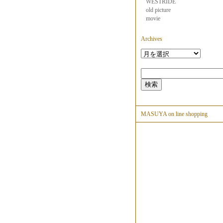
WESTRIDE
old picture
movie
Archives
MASUYA on line shopping