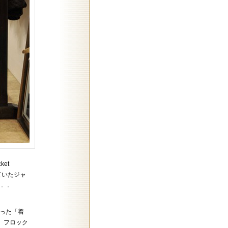
ket
ていたジャ
．．
かった「着
。フロック