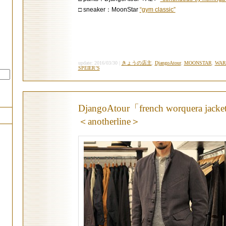
□ sneaker：MoonStar
“gym classic”
update: 2016/03/30 |
きょうの店主
,
DjangoAtour
,
MOONSTAR
,
WAR
SPEIER’S
DjangoAtour「french worquera jack
＜anotherline＞