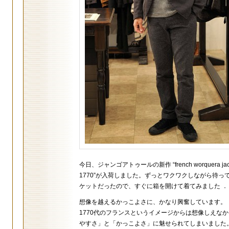
今日、ジャンゴアトゥールの新作 “french worquera jac
1770”が入荷しました。ずっとワクワクしながら待っ
ケットだったので、すぐに箱を開けて着てみました ．
想像を越えるかっこよさに、かなり興奮しています。
1770代のフランスというイメージからは想像しえな
やすさ」と「かっこよさ」に魅せられてしまいました