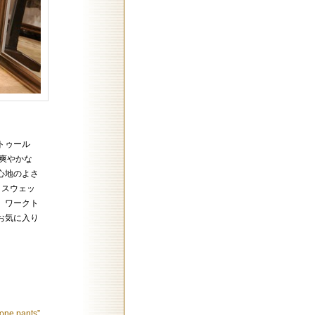
トゥール
はの爽やかな
心地のよさ
、スウェッ
、ワークト
お気に入り
bone pants”