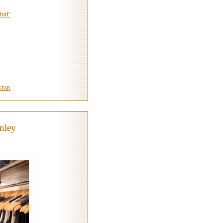
irt”
TAR
nley