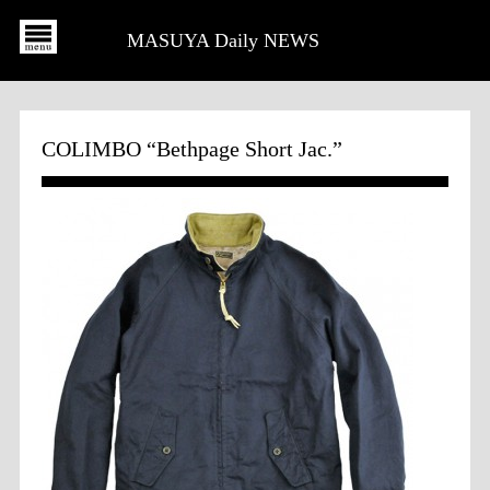
MASUYA Daily NEWS
COLIMBO “Bethpage Short Jac.”