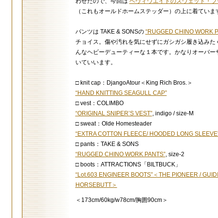
わせたので、今回は
ヘヴィウエイトのスウェット・フ
（これもオールドホームステッダー）の上に着ていま
パンツは TAKE & SONSの
“RUGGED CHINO WORK P
チョイス。傷や汚れを気にせずにガシガシ履き込みた
んなヘビーデューティーな１本です。かなりオーバー
いていいます。
□ knit cap：DjangoAtour＜King Rich Bros.＞
“HAND KNITTING SEAGULL CAP”
□ vest：COLIMBO
“ORIGINAL SNIPER’S VEST”
, indigo / size-M
□ sweat：Olde Homesteader
“EXTRA COTTON FLEECE/ HOODED LONG SLEEVE
□ pants：TAKE & SONS
“RUGGED CHINO WORK PANTS”
, size-2
□ boots：ATTRACTIONS「BILTBUCK」
“Lot.603 ENGINEER BOOTS”＜THE PIONEER / GUID
HORSEBUTT＞
＜173cm/60kg/w78cm/胸囲90cm＞