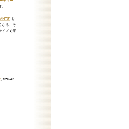
ーディー
す。
ANTS”
を
くなる、そ
サイズで穿
”
, size-42
I