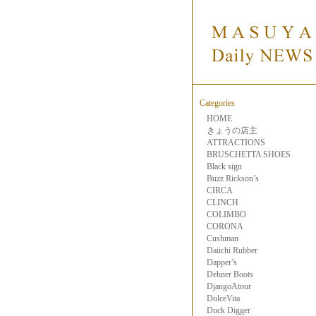
Categories
HOME
きょうの店主
ATTRACTIONS
BRUSCHETTA SHOES
Black sign
Buzz Rickson’s
CIRCA
CLINCH
COLIMBO
CORONA
Cushman
Daiichi Rubber
Dapper’s
Dehner Boots
DjangoAtour
DolceVita
Duck Digger