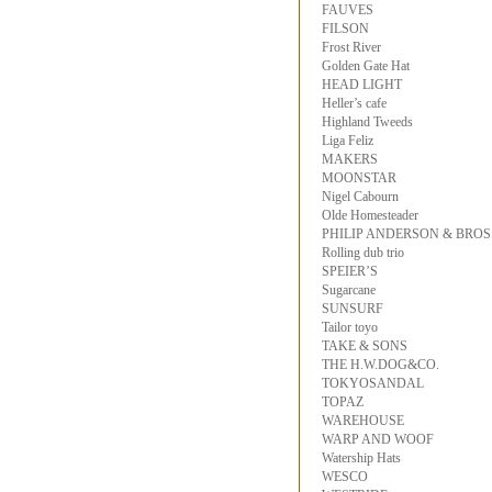
FAUVES
FILSON
Frost River
Golden Gate Hat
HEAD LIGHT
Heller’s cafe
Highland Tweeds
Liga Feliz
MAKERS
MOONSTAR
Nigel Cabourn
Olde Homesteader
PHILIP ANDERSON & BROS
Rolling dub trio
SPEIER’S
Sugarcane
SUNSURF
Tailor toyo
TAKE & SONS
THE H.W.DOG&CO.
TOKYOSANDAL
TOPAZ
WAREHOUSE
WARP AND WOOF
Watership Hats
WESCO