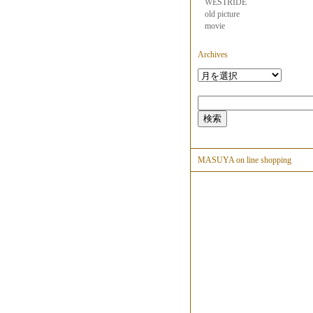
WESTRIDE
old picture
movie
Archives
MASUYA on line shopping