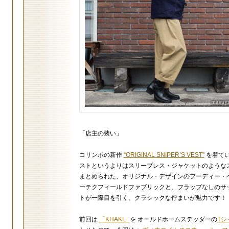
「店主の装い」
コリンボの新作
“ORIGINAL SNIPER’S VEST”
を着てい
ストというよりはスリーブレス・ジャケットのような
まとめられた、オリジナル・デザインのフーディー・
ーテクフィールドファブリックと、フラップなしのサ
トが一際目を引く、クラシックな佇まいが魅力です！
前回は
「KHAKI」
を オールドホームステッダーの
Tシ