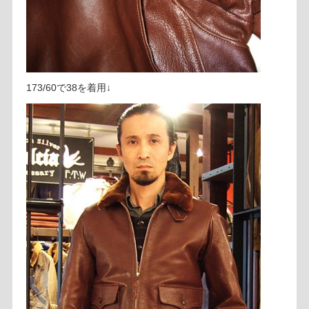
173/60で38を着用↓