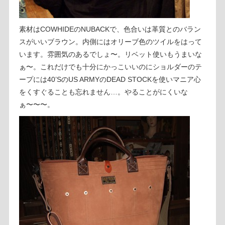
素材はCOWHIDEのNUBACKで、色合いは革質とのバラン
スがいいブラウン。内側にはオリーブ色のツイルをはって
います。雰囲気のあるでしょ〜。リベット使いもうまいな
ぁ〜。これだけでも十分にかっこいいのにショルダーのテ
ープには40’SのUS ARMYのDEAD STOCKを使いマニア心
をくすぐることも忘れません…。やることがにくいな
ぁ〜〜〜。