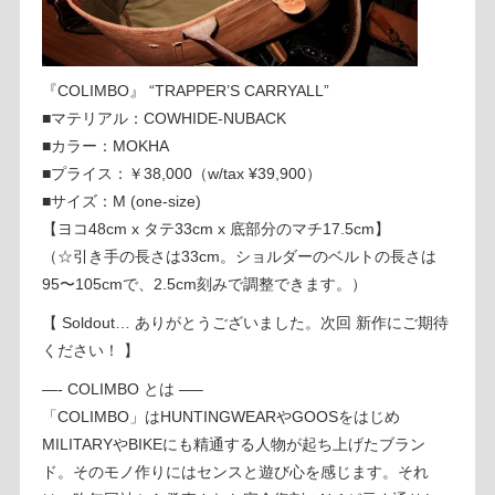
『COLIMBO』 “TRAPPER’S CARRYALL”
■マテリアル：COWHIDE-NUBACK
■カラー：MOKHA
■プライス：￥38,000（w/tax ¥39,900）
■サイズ：M (one-size)
【ヨコ48cm x タテ33cm x 底部分のマチ17.5cm】
（☆引き手の長さは33cm。ショルダーのベルトの長さは
95〜105cmで、2.5cm刻みで調整できます。）
【 Soldout… ありがとうございました。次回 新作にご期待
ください！ 】
—- COLIMBO とは —–
「COLIMBO」はHUNTINGWEARやGOOSをはじめ
MILITARYやBIKEにも精通する人物が起ち上げたブラン
ド。そのモノ作りにはセンスと遊び心を感じます。それ