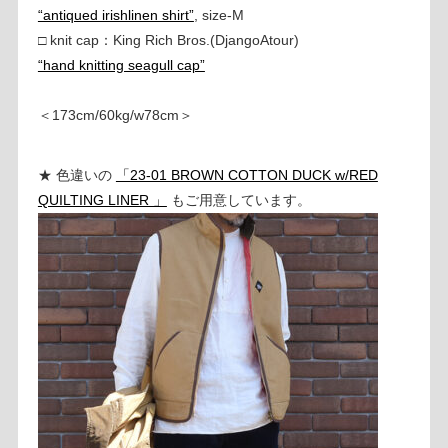
“antiqued irishlinen shirt”
, size-M
□ knit cap：King Rich Bros.(DjangoAtour)
“hand knitting seagull cap”
＜173cm/60kg/w78cm＞
★ 色違いの
「23-01 BROWN COTTON DUCK w/RED
QUILTING LINER 」
もご用意しています。