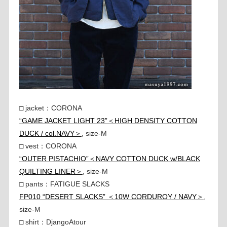
□ jacket：CORONA
“GAME JACKET LIGHT 23”＜HIGH DENSITY COTTON
DUCK / col.NAVY＞
, size-M
□ vest：CORONA
“OUTER PISTACHIO”＜NAVY COTTON DUCK w/BLACK
QUILTING LINER＞
, size-M
□ pants：FATIGUE SLACKS
FP010 “DESERT SLACKS” ＜10W CORDUROY / NAVY＞
,
size-M
□ shirt：DjangoAtour