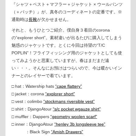
『シャツ＋ベスト＋マフラー＋ジャケット × ウールパンツ
（＋パッチ）』が、真冬のコーディネートの定番です。※
通勤時は
長靴
が欠かせません。
それと、もうひとつご紹介。僕自身３着目のcorona
の“explorer short”。素材違いが出るたびに購入してしまう
魅惑のジャケットです。とくに今回は待望の“T/C
POPLIN”！フライフィッシング用のジャケットとしても使
ってみようかと思案していますが、春はまだまだ遠
い・・・。そんなにお預けはつらいので、今は暖かいイン
ナーとのレイヤーで着ています。
□ hat：Watership hats
“cape flattery”
□ jacket：corona
“explorer short”
□ vest：colimbo
“stockmans riversible vest”
□ shirt：DjangoAtour
“s/c pocket wgauze shirt”
□ muffler：Dappers
“geometry woolen scarf”
□ inner：DjangoAtour
“henley 3b longsleeve tee”
：Black Sign
“Amish Drawers”