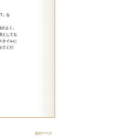
RT」を
心地がよく、
着としても
スタイルに
みてくだ
次のページ