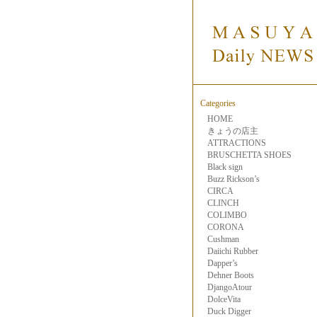
Categories
HOME
きょうの店主
ATTRACTIONS
BRUSCHETTA SHOES
Black sign
Buzz Rickson’s
CIRCA
CLINCH
COLIMBO
CORONA
Cushman
Daiichi Rubber
Dapper’s
Dehner Boots
DjangoAtour
DolceVita
Duck Digger