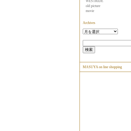
WESTRIDE
old picture
movie
Archives
MASUYA on line shopping