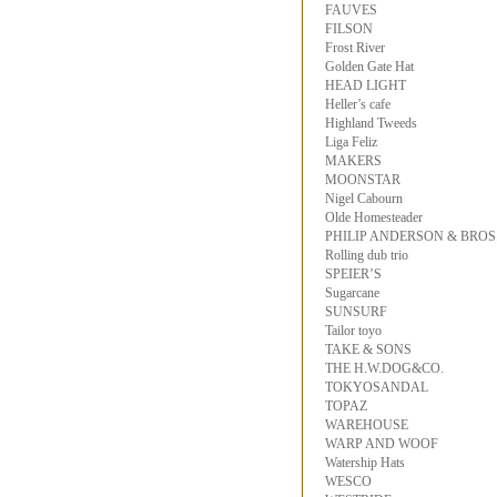
FAUVES
FILSON
Frost River
Golden Gate Hat
HEAD LIGHT
Heller’s cafe
Highland Tweeds
Liga Feliz
MAKERS
MOONSTAR
Nigel Cabourn
Olde Homesteader
PHILIP ANDERSON & BROS
Rolling dub trio
SPEIER’S
Sugarcane
SUNSURF
Tailor toyo
TAKE & SONS
THE H.W.DOG&CO.
TOKYOSANDAL
TOPAZ
WAREHOUSE
WARP AND WOOF
Watership Hats
WESCO