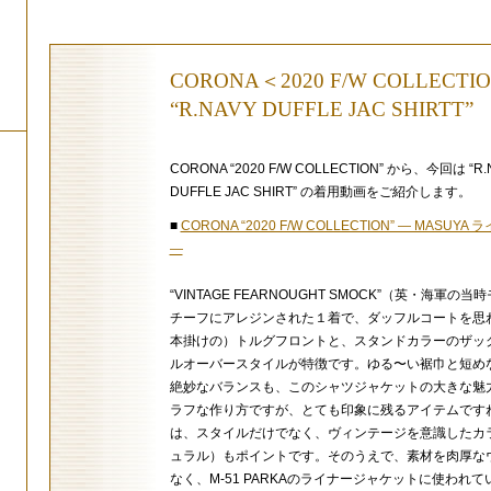
CORONA＜2020 F/W COLLECTI
“R.NAVY DUFFLE JAC SHIRTT”
CORONA “2020 F/W COLLECTION” から、今回は “R.
DUFFLE JAC SHIRT” の着用動画をご紹介します。
■
CORONA “2020 F/W COLLECTION” — MASUYA
—
“VINTAGE FEARNOUGHT SMOCK”（英・海軍の
チーフにアレジンされた１着で、ダッフルコートを思
本掛けの）トルグフロントと、スタンドカラーのザッ
ルオーバースタイルが特徴です。ゆる〜い裾巾と短め
絶妙なバランスも、このシャツジャケットの大きな魅
ラフな作り方ですが、とても印象に残るアイテムです
は、スタイルだけでなく、ヴィンテージを意識したカ
ュラル）もポイントです。そのうえで、素材を肉厚な
なく、M-51 PARKAのライナージャケットに使われ