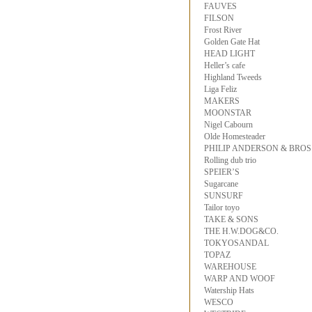
FAUVES
FILSON
Frost River
Golden Gate Hat
HEAD LIGHT
Heller’s cafe
Highland Tweeds
Liga Feliz
MAKERS
MOONSTAR
Nigel Cabourn
Olde Homesteader
PHILIP ANDERSON & BROS
Rolling dub trio
SPEIER’S
Sugarcane
SUNSURF
Tailor toyo
TAKE & SONS
THE H.W.DOG&CO.
TOKYOSANDAL
TOPAZ
WAREHOUSE
WARP AND WOOF
Watership Hats
WESCO