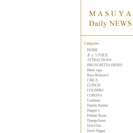
Categories
HOME
きょうの店主
ATTRACTIONS
BRUSCHETTA SHOES
Black sign
Buzz Rickson’s
CIRCA
CLINCH
COLIMBO
CORONA
Cushman
Daiichi Rubber
Dapper’s
Dehner Boots
DjangoAtour
DolceVita
Duck Digger