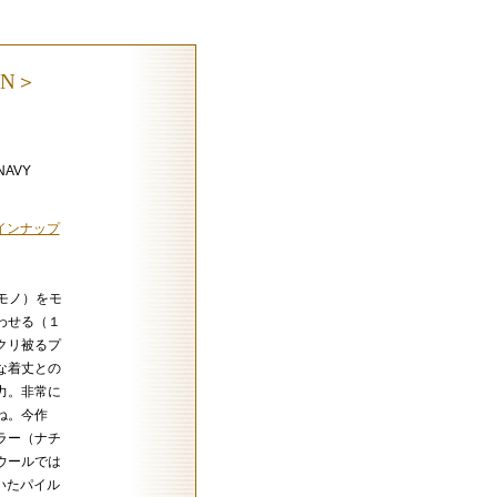
ON＞
NAVY
 ラインナップ
当時モノ）をモ
わせる（１
クリ被るプ
な着丈との
力。非常に
ね。今作
ラー（ナチ
ウールでは
ていたパイル