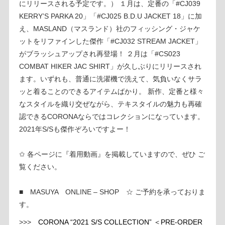
にリリースされる予定です。） １月は、定番の「#CJ039
KERRY’S PARKA 20」「#CJ025 B.D.U JACKET 18」に加
え、MASLAND（マスランド）社のフィッシング・ジャケ
ットをリファインした傑作「#CJ032 STREAM JACKET」
がブラッシュアップされ再登場！ ２月は「#CS023
COMBAT HIKER JAC SHIRT」が久しぶりにリリースされ
ます。いずれも、普通に洗濯機で洗えて、気負いなくサラ
ッと着ることのできるアイテムばかり。 新作、定番と様々
なスタイルを織り交ぜながら、テキスタイルの魅力も再確
認できるCORONAならではコレクションになっています。
2021年S/Sも傑作ぞろいですよー！
✩ 各ページに『着用動画』を掲載していますので、ぜひ ご
覧ください。
■ MASUYA ONLINE – SHOP ☆ ご予約を承っておりま
す。
>>>
CORONA “2021 S/S COLLECTION” ＜PRE-ORDER