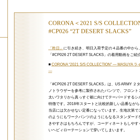
CORONA＜2021 S/S COLLECTI
#CP026 “2T DESERT SLACKS”
「昨日」
に引き続き、明日入荷予定の４品番の中から
「#CP026 2T DESERT SLACKS」の着用動画をご
■
CORONA “2021 S/S COLLECTION” — MASUYA
—
「#CP026 2T DESERT SLACKS」は、US ARMY 
ノトラウザーを参考に製作されたパンツで、フロント
太いワタリから真っすぐ裾に向けてテーパードするシ
特徴です。2018年スタートと比較的新しい品番なが
当店には欠かせない定番になっています。生地次第で
のようにもワークパンツのようにもなるスタンダード
きやすさはもちろんですが、コーディネートもしやす
いヘビィローテーションで穿いてしまいます。