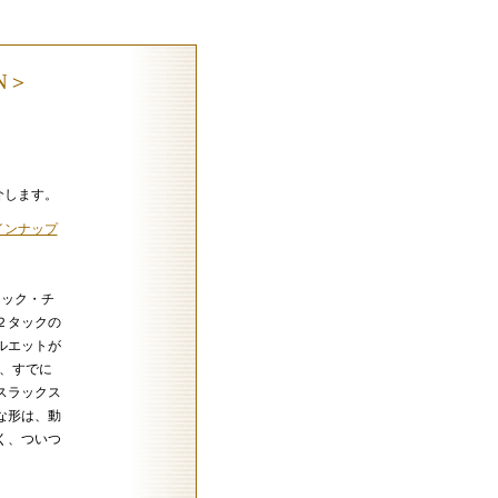
ON＞
、
紹介します。
 ラインナップ
２タック・チ
２タックの
ルエットが
ら、すでに
スラックス
な形は、動
く、ついつ