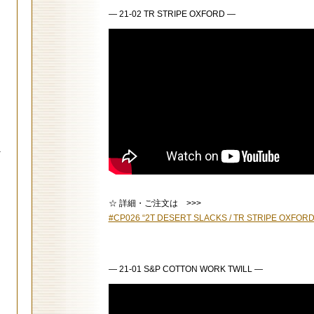
— 21-02 TR STRIPE OXFORD —
.
☆ 詳細・ご注文は >>>
#CP026 “2T DESERT SLACKS / TR STRIPE OXFORD
— 21-01 S&P COTTON WORK TWILL —