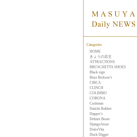
Categories
HOME
きょうの店主
ATTRACTIONS
BRUSCHETTA SHOES
Black sign
Buzz Rickson’s
CIRCA
CLINCH
COLIMBO
CORONA
Cushman
Daiichi Rubber
Dapper’s
Dehner Boots
DjangoAtour
DolceVita
Duck Digger