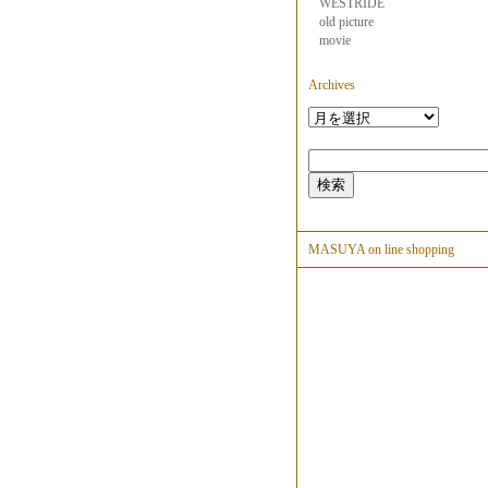
WESTRIDE
old picture
movie
Archives
MASUYA on line shopping