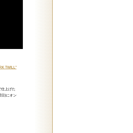
RK TWILL”
” で仕上げた
曜日)にオン