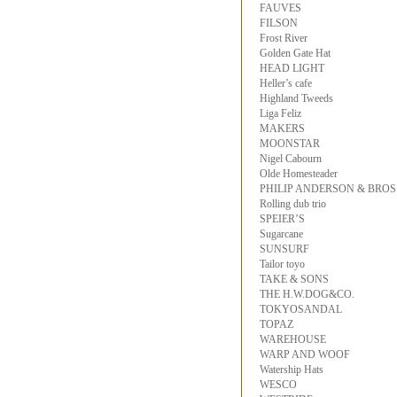
FAUVES
FILSON
Frost River
Golden Gate Hat
HEAD LIGHT
Heller’s cafe
Highland Tweeds
Liga Feliz
MAKERS
MOONSTAR
Nigel Cabourn
Olde Homesteader
PHILIP ANDERSON & BROS
Rolling dub trio
SPEIER’S
Sugarcane
SUNSURF
Tailor toyo
TAKE & SONS
THE H.W.DOG&CO.
TOKYOSANDAL
TOPAZ
WAREHOUSE
WARP AND WOOF
Watership Hats
WESCO