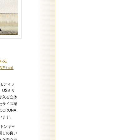
M-51
 / col.
・モディフ
、USミリ
が入る立体
たサイズ感
ORONA
います。
ットンギャ
回しの良い
トな着心地