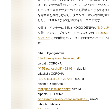
は、Tシャツや薄手のシャツから、スウェットやネル
してフリースやアウターの上にも羽織ることもできま
な雰囲気を表現しながら、タウンユースでの快適な着
した、CORONAならではのデイリーウエアです。
今日は、インナーに 8.5oz INDIGO DENIMの
“B.D.U J
を着ています。 ブラック・モールスキンの
“2T DESE
SLACKS”
との相性もバッチリ！ おすすめのコーディ
す。
□ hat：DjangoAtour
“black heavylinen chevalier hat”
□ coat：CORONA
“M-51 parka shell”＜22-01＞
, size-M
□ jacket：CORONA
“B.D.U jacket 22”＜22-04＞
, size-M
□ shirt：DjangoAtour
“antiqued irishlinen shirt”
, size-M
□ pants：CORONA
“2t dessert slacks”＜cotton moleskin＞
, size-M
□ boots：Makers