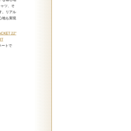
シャツ、そ
す。リアル
心地も実現
ACKET 22”
RT
ネートで