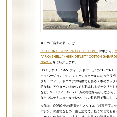
今日の「店主の装い」は…
「CORONA・2022 F/W COLLECTION」
の中から、
“
PARKA SHELL”＜HIGH DENSITY COTTON GABARDINE
NAVY＞
をご紹介します。
USミリタリー “M-51フィールドパーカ” のCORONA
ァイバージョンです。フィッシュテールになった後裾
タリーフィールドウエアの特徴でもある２本のタック
的な袖、アウターの上からでも羽織れるザックリとし
など、M-51フィールドパーカの特徴を活かしながら、C
ならではテキスタイルを使い、今の時代観で形にして
今作は、CORONAの定番テキスタイル「超高密度コ
バジン」の裏地なしの一重仕立てで、軽くてとても着
コートに仕上がっています。そのドライな質感とライ