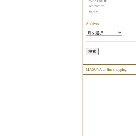
WESTRIDE
old picture
movie
Archives
MASUYA on line shopping