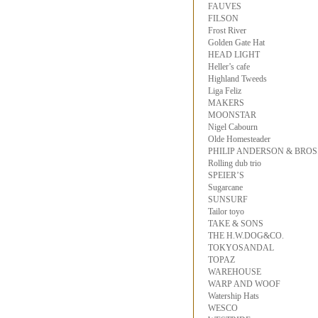
FAUVES
FILSON
Frost River
Golden Gate Hat
HEAD LIGHT
Heller’s cafe
Highland Tweeds
Liga Feliz
MAKERS
MOONSTAR
Nigel Cabourn
Olde Homesteader
PHILIP ANDERSON & BROS
Rolling dub trio
SPEIER’S
Sugarcane
SUNSURF
Tailor toyo
TAKE & SONS
THE H.W.DOG&CO.
TOKYOSANDAL
TOPAZ
WAREHOUSE
WARP AND WOOF
Watership Hats
WESCO