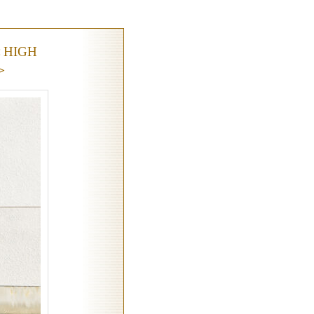
＜HIGH
＞