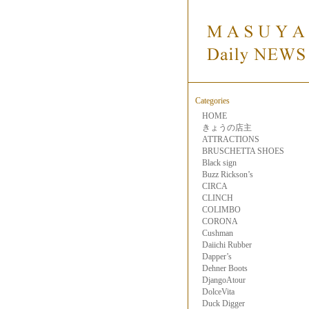
Categories
HOME
きょうの店主
ATTRACTIONS
BRUSCHETTA SHOES
Black sign
Buzz Rickson’s
CIRCA
CLINCH
COLIMBO
CORONA
Cushman
Daiichi Rubber
Dapper’s
Dehner Boots
DjangoAtour
DolceVita
Duck Digger