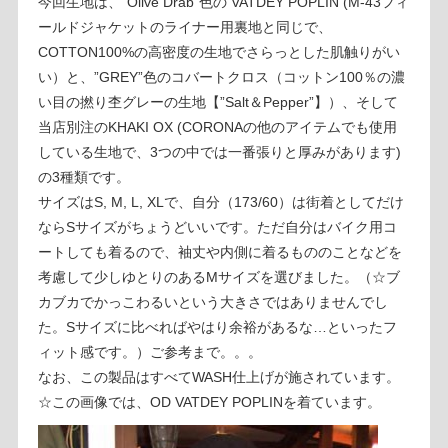
今回生地は、”Olive Drab”色の VATDEY POPLIN (M-43フィ
ールドジャケットのライナー用裏地と同じで、
COTTON100%の高密度の生地でさらっとした肌触りがい
い）と、”GREY”色のコバートクロス（コットン100％の濃
い目の撚り杢グレーの生地【”Salt＆Pepper”】）、そして
当店別注のKHAKI OX (CORONAの他のアイテムでも使用
している生地で、3つの中では一番張りと厚みがあります)
の3種類です。
サイズはS, M, L, XLで、自分（173/60）は街着としてだけ
ならSサイズがちょうどいいです。ただ自分はバイク用コ
ートしても着るので、袖丈や内側に着るもののことなどを
考慮して少しゆとりのあるMサイズを選びました。（☆ブ
カブカでかっこわるいという大きさではありませんでし
た。Sサイズに比べればやはり余裕があるな…といったフ
ィット感です。）ご参考まで。。。
なお、この製品はすべてWASH仕上げが施されています。
☆この画像では、OD VATDEY POPLINを着ています。