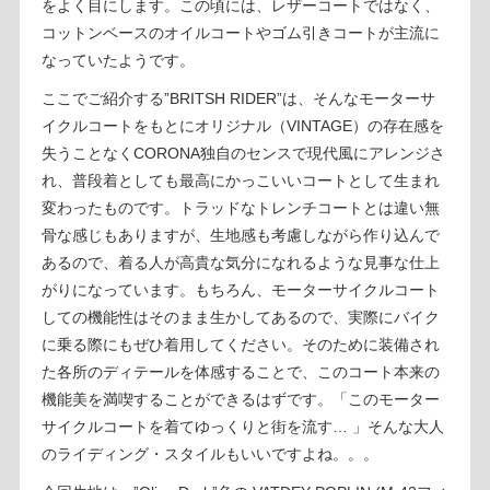
をよく目にします。この頃には、レザーコートではなく、
コットンベースのオイルコートやゴム引きコートが主流に
なっていたようです。
ここでご紹介する”BRITSH RIDER”は、そんなモーターサ
イクルコートをもとにオリジナル（VINTAGE）の存在感を
失うことなくCORONA独自のセンスで現代風にアレンジさ
れ、普段着としても最高にかっこいいコートとして生まれ
変わったものです。トラッドなトレンチコートとは違い無
骨な感じもありますが、生地感も考慮しながら作り込んで
あるので、着る人が高貴な気分になれるような見事な仕上
がりになっています。もちろん、モーターサイクルコート
しての機能性はそのまま生かしてあるので、実際にバイク
に乗る際にもぜひ着用してください。そのために装備され
た各所のディテールを体感することで、このコート本来の
機能美を満喫することができるはずです。「このモーター
サイクルコートを着てゆっくりと街を流す… 」そんな大人
のライディング・スタイルもいいですよね。。。