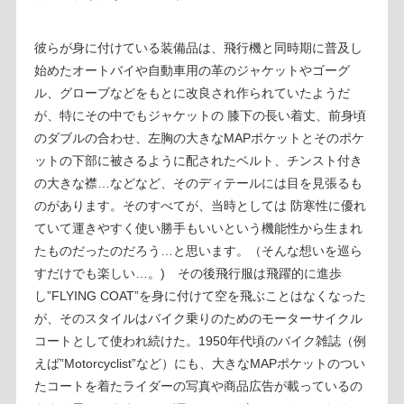
彼らが身に付けている装備品は、飛行機と同時期に普及し
始めたオートバイや自動車用の革のジャケットやゴーグ
ル、グローブなどをもとに改良され作られていたようだ
が、特にその中でもジャケットの 膝下の長い着丈、前身頃
のダブルの合わせ、左胸の大きなMAPポケットとそのポケ
ットの下部に被さるように配されたベルト、チンスト付き
の大きな襟…などなど、そのディテールには目を見張るも
のがあります。そのすべてが、当時としては 防寒性に優れ
ていて運きやすく使い勝手もいいという機能性から生まれ
たものだったのだろう…と思います。（そんな想いを巡ら
すだけでも楽しい…。) その後飛行服は飛躍的に進歩
し”FLYING COAT”を身に付けて空を飛ぶことはなくなった
が、そのスタイルはバイク乗りのためのモーターサイクル
コートとして使われ続けた。1950年代頃のバイク雑誌（例
えば”Motorcyclist”など）にも、大きなMAPポケットのつい
たコートを着たライダーの写真や商品広告が載っているの