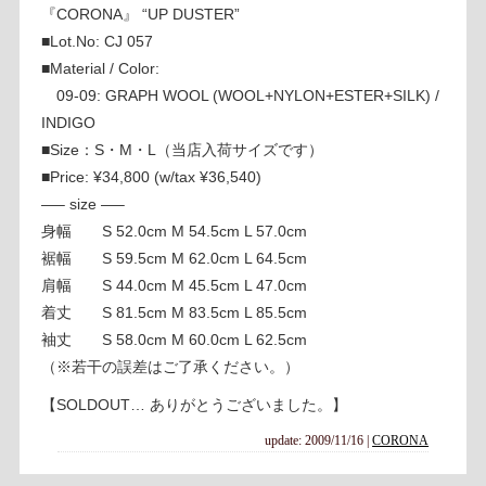
『CORONA』 “UP DUSTER”
■Lot.No: CJ 057
■Material / Color:
09-09: GRAPH WOOL (WOOL+NYLON+ESTER+SILK) /
INDIGO
■Size：S・M・L（当店入荷サイズです）
■Price: ¥34,800 (w/tax ¥36,540)
—– size —–
身幅 S 52.0cm M 54.5cm L 57.0cm
裾幅 S 59.5cm M 62.0cm L 64.5cm
肩幅 S 44.0cm M 45.5cm L 47.0cm
着丈 S 81.5cm M 83.5cm L 85.5cm
袖丈 S 58.0cm M 60.0cm L 62.5cm
（※若干の誤差はご了承ください。）
【SOLDOUT… ありがとうございました。】
update: 2009/11/16
|
CORONA