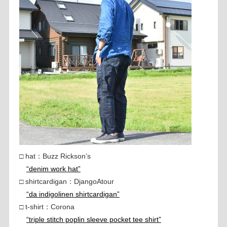
□ hat：Buzz Rickson’s
“denim work hat”
□ shirtcardigan：DjangoAtour
“da indigolinen shirtcardigan”
□ t-shirt：Corona
“triple stitch poplin sleeve pocket tee shirt”