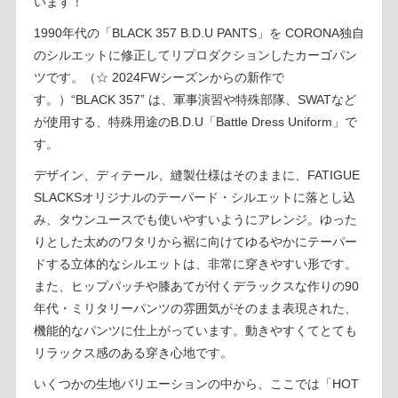
います！
1990年代の「BLACK 357 B.D.U PANTS」を CORONA独自
のシルエットに修正してリプロダクションしたカーゴパン
ツです。（☆ 2024FWシーズンからの新作で
す。）“BLACK 357” は、軍事演習や特殊部隊、SWATなど
が使用する、特殊用途のB.D.U「Battle Dress Uniform」で
す。
デザイン、ディテール、縫製仕様はそのままに、FATIGUE
SLACKSオリジナルのテーパード・シルエットに落とし込
み、タウンユースでも使いやすいようにアレンジ。ゆった
りとした太めのワタリから裾に向けてゆるやかにテーパー
ドする立体的なシルエットは、非常に穿きやすい形です。
また、ヒップパッチや膝あてが付くデラックスな作りの90
年代・ミリタリーパンツの雰囲気がそのまま表現された、
機能的なパンツに仕上がっています。動きやすくてとても
リラックス感のある穿き心地です。
いくつかの生地バリエーションの中から、ここでは「HOT