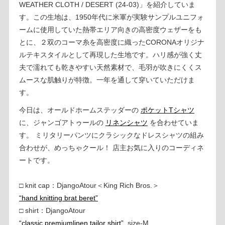
WEATHER CLOTH / DESERT (24-03)」を紹介していま
す。この生地は、1950年代に米軍が実験サンプルユニフォ
ームに使用していた熱帯エリア向きの高密度ウェザーをも
とに、２双のコーマ糸を高密度に織ったCORONAオリジナ
ルテキスタイルとして再現した生地です。ハリ感が強く丈
夫で濡れても乾きやすい天然素材で、毛羽が吹きにくくス
ムースな肌触りが特徴。一年を通して穿いていただけま
す。
今日は、オールドホームステッダーの
ポケットTシャツ
に、ジャンゴアトゥールの
リネンシャツ
を合わせていま
す。 ミリタリーパンツにクラシックなドレスシャツの組み
合わせが、めっちゃクール！ 店主お気に入りのコーディネ
ートです。
□ knit cap：DjangoAtour＜King Rich Bros.＞
“hand knitting brat beret”
□ shirt：DjangoAtour
“classic premiumlinen tailor shirt”
, size-M