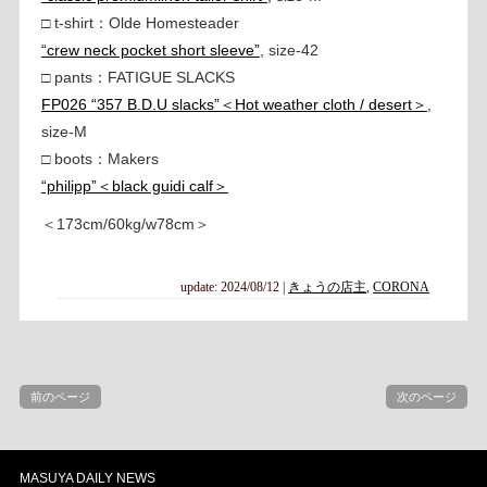
□ t-shirt：Olde Homesteader
“crew neck pocket short sleeve”
, size-42
□ pants：FATIGUE SLACKS
FP026 “357 B.D.U slacks”＜Hot weather cloth / desert＞
,
size-M
□ boots：Makers
“philipp”＜black guidi calf＞
＜173cm/60kg/w78cm＞
update: 2024/08/12
|
きょうの店主
,
CORONA
前のページ
次のページ
MASUYA DAILY NEWS