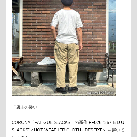
「店主の装い」
CORONA「FATIGUE SLACKS」の新作
FP026 “357 B.D.U
SLACKS”＜HOT WEATHER CLOTH / DESERT＞
を穿いて