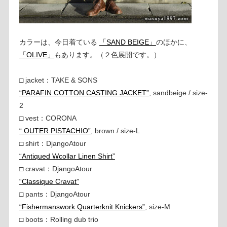
カラーは、今日着ている
「SAND BEIGE」
のほかに、
「OLIVE」
もあります。（２色展開です。）
□ jacket：TAKE & SONS
“PARAFIN COTTON CASTING JACKET”
, sandbeige / size-
2
□ vest：CORONA
“ OUTER PISTACHIO”
, brown / size-L
□ shirt：DjangoAtour
“Antiqued Wcollar Linen Shirt”
□ cravat：DjangoAtour
“Classique Cravat”
□ pants：DjangoAtour
“Fishermanswork Quarterknit Knickers”
, size-M
□ boots：Rolling dub trio