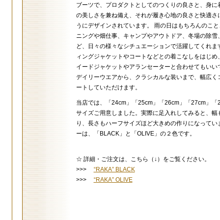
ブーツで、プロダクトとしてのつくりの良さと、身に
の美しさを兼ね備え、それが履き心地の良さと快適さ
うにデザインされています。 雨の日はもちろんのこと
ニングや畑仕事、キャンプやアウトドア、冬場の除雪
ど、日々の様々なシチュエーションで活躍してくれま
ィングジャケットやコートなどとの着こなしをはじめ、
イードジャケットやアランセーターと合わせてもいい
デイリーウエアから、クラシカルな装いまで、幅広く
ートしていただけます。
当店では、「24cm」「25cm」「26cm」「27cm」「2
サイズご用意しました。実際に足入れしてみると、幅
り、長さもハーフサイズほど大きめの作りになってい
ーは、「BLACK」と「OLIVE」の２色です。
☆ 詳細・ご注文は、こちら（↓）をご覧ください。
>>>
“RAKA” BLACK
>>>
“RAKA” OLIVE