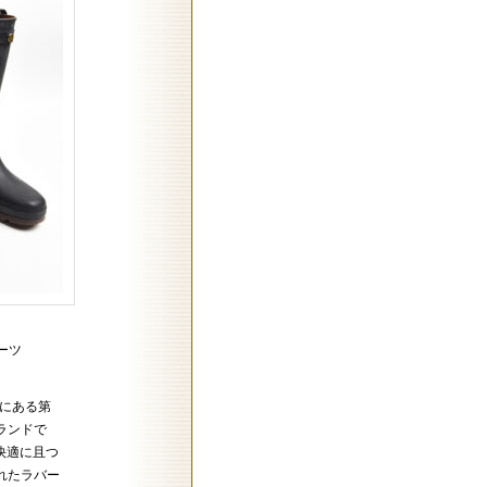
ブーツ
樽市にある第
ランドで
、快適に且つ
れたラバー