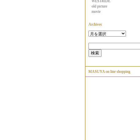
WESTRIDE
old picture
movie
Archives
MASUYA on line shopping