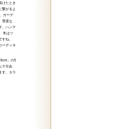
着けたとき
に繋がるよ
、ガーデ
、雪道な
す。ハンテ
 冬はツ
ですね。
コーディネ
8cm」の5
も十分あ
ます。カラ