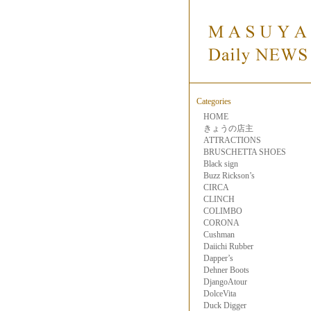
Categories
HOME
きょうの店主
ATTRACTIONS
BRUSCHETTA SHOES
Black sign
Buzz Rickson’s
CIRCA
CLINCH
COLIMBO
CORONA
Cushman
Daiichi Rubber
Dapper’s
Dehner Boots
DjangoAtour
DolceVita
Duck Digger