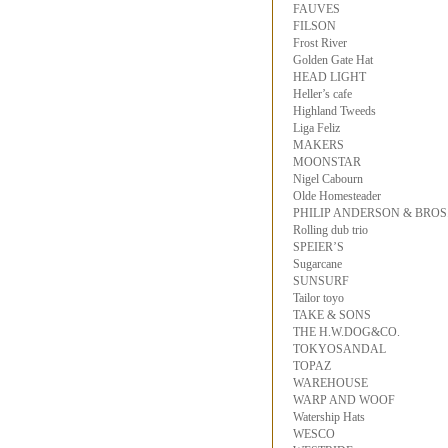
FAUVES
FILSON
Frost River
Golden Gate Hat
HEAD LIGHT
Heller’s cafe
Highland Tweeds
Liga Feliz
MAKERS
MOONSTAR
Nigel Cabourn
Olde Homesteader
PHILIP ANDERSON & BROS
Rolling dub trio
SPEIER’S
Sugarcane
SUNSURF
Tailor toyo
TAKE & SONS
THE H.W.DOG&CO.
TOKYOSANDAL
TOPAZ
WAREHOUSE
WARP AND WOOF
Watership Hats
WESCO