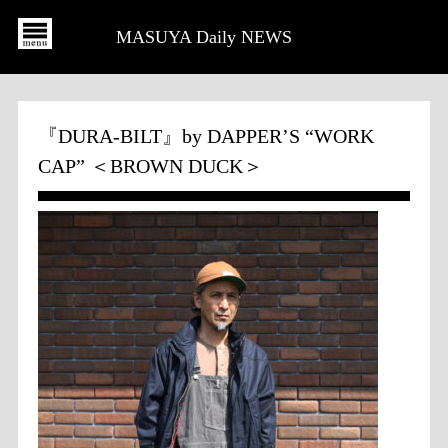
MASUYA Daily NEWS
『DURA-BILT』by DAPPER’S “WORK
CAP” ＜BROWN DUCK＞