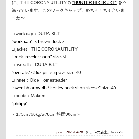
に、THE CORONA UTILITYの
“HUNTER HIKER JKT”
を羽
織っています。このワークキャップ、めちゃくちゃ合いま
すね〜！
□ work cap：DURA-BILT
“work cap” ＜brown duck＞
□ jacket：THE CORONA UTILITY
“treck traveler short”
size-M
□ overalls：DURA-BILT
“overalls”＜8oz pin-stripe＞
size-40
□ inner：Olde Homesteader
“swedish army rib / henley neck short sleeve”
size-40
□ boots：Makers
“philipp”
＜173cm/60kg/w78cm/胸囲90cm＞
update: 2025/04/28
|
きょうの店主
,
Dapper's