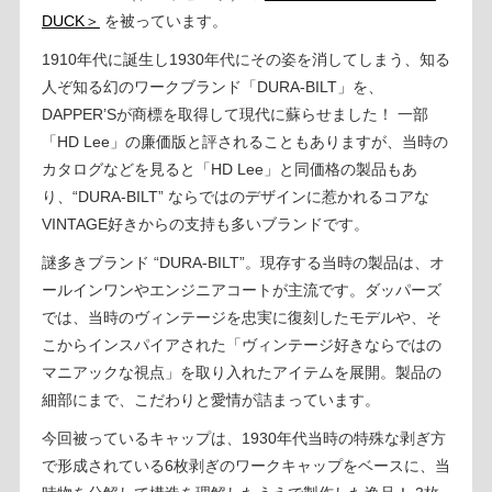
DUCK＞
を被っています。
1910年代に誕生し1930年代にその姿を消してしまう、知る
人ぞ知る幻のワークブランド「DURA-BILT」を、
DAPPER’Sが商標を取得して現代に蘇らせました！ 一部
「HD Lee」の廉価版と評されることもありますが、当時の
カタログなどを見ると「HD Lee」と同価格の製品もあ
り、“DURA-BILT” ならではのデザインに惹かれるコアな
VINTAGE好きからの支持も多いブランドです。
謎多きブランド “DURA-BILT”。現存する当時の製品は、オ
ールインワンやエンジニアコートが主流です。ダッパーズ
では、当時のヴィンテージを忠実に復刻したモデルや、そ
こからインスパイアされた「ヴィンテージ好きならではの
マニアックな視点」を取り入れたアイテムを展開。製品の
細部にまで、こだわりと愛情が詰まっています。
今回被っているキャップは、1930年代当時の特殊な剥ぎ方
で形成されている6枚剥ぎのワークキャップをベースに、当