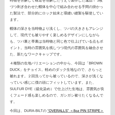
時物を分解して構造を理解したうえで製作した逸品！ 3枚
づつ剥ぎ合わせた帽体を中心で組み合わせる手間の掛かっ
た製法で、部分的にロック始末と環縫い縫製を駆使してい
ます。
帽体の深さを当時物より浅くし、ツバの大きさもアレンジ
して、現代でも被りやすく楽しめるデザインにしながら
も、ツバ裏と帯裏は当時物と同じ色で仕上げている点もポ
イント。当時の雰囲気を残しつつ現代の雰囲気を融合させ
た、新たなワークキャップです。
４種類の生地バリエーションの中から、今回は「BROWN
DUCK」をチョイス。軽めのダック生地なので、さらっと
被れます。２回洗ってから被っているので、深さが浅くな
っていい感じに僕の頭にフィットしています。また、
SULFUR DYE（硫化染め）で仕上げた生地は、雰囲気が良
くフェード感も楽しめるので、ガシガシ被りたくなるんで
す。
今回は、DURA-BILTの
“OVERALLS” ＜8oz PIN STRIPE＞