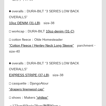
■ overalls：DURA-BILT “3 SERIES LOW BACK
OVERALLS”
10oz DENIM (31-LB)
size-38
□ workcap：DURA-BILT
10oz-denim (31-C)
□ cotton fleece：Olde Homesteader
“Cotton Fleece / Henley Neck Long Sleeve”
parchment・
size-40
■ overalls：DURA-BILT “3 SERIES LOW BACK
OVERALLS”
EXPRESS STRIPE (37-LB)
size-38
□ casquette：DjangoAtour
“drapers linenwool cap”
□ shoes：Makers
“philipp”
＜173cm/60kg/w78cm/胸囲90cm＞