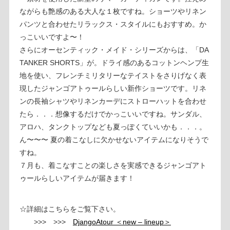
ながらも艶感のある大人な１枚ですね。ショーツやリネン
パンツと合わせたリラックス・スタイルにもおすすめ。か
っこいいですよ〜！
さらにオーセンティック・メイド・シリーズからは、「DA
TANKER SHORTS」が。ドライ感のあるコットンヘンプ生
地を使い、フレンチミリタリーなテイストをさりげなく表
現したジャンゴアトゥールらしい新作ショーツです。リネ
ンの長袖シャツやリネンカーデにストローハットを合わせ
たら．．．想像するだけでかっこいいですね。サンダル、
アロハ、タンクトップなども夏っぽくていいかも．．．。
ん〜〜〜 夏の着こなしに欠かせないアイテムになりそうで
すね。
７月も、着こなすことの楽しさを実感できるジャンゴアト
ゥールらしいアイテムが届きます！
☆詳細はこちらをご覧下さい。
>>> >>>
DjangoAtour ＜new – lineup＞