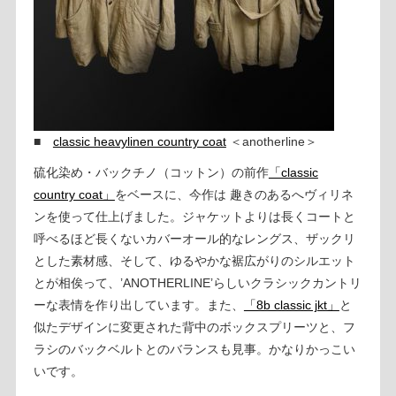
■
classic heavylinen country coat
＜anotherline＞
硫化染め・バックチノ（コットン）の前作
「classic
country coat」
をベースに、今作は 趣きのあるへヴィリネ
ンを使って仕上げました。ジャケットよりは長くコートと
呼べるほど長くないカバーオール的なレングス、ザックリ
とした素材感、そして、ゆるやかな裾広がりのシルエット
とが相俟って、’ANOTHERLINE’らしいクラシックカントリ
ーな表情を作り出しています。また、
「8b classic jkt」
と
似たデザインに変更された背中のボックスプリーツと、フ
ラシのバックベルトとのバランスも見事。かなりかっこい
いです。