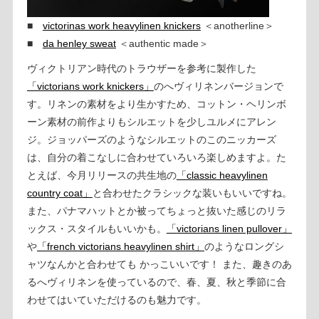
■
victorinas work heavylinen knickers
＜anotherline＞
■
da henley sweat
＜authentic made＞
ヴィクトリアン時代のトラウザーを参考に製作した
「victorians work knickers」
のへヴィリネンバージョンで
す。リネンの素材をより生かすため、コットン・ヘリンボ
ーン素材の前作よりもシルエットを少しユルメにアレン
ジ。ジョッパーズのようなシルエットのこのニッカーズ
は、自分の着こなしに合わせていろいろ楽しめますよ。た
とえば、今月リリースの共生地の
「classic heavylinen
country coat」
と合わせたクラシックな装いもいいですね。
また、パナマハットとか被ってちょっと抜いた感じのリラ
ックス・スタイルもいいかも。
「victorians linen pullover」
や
「french victorians heavylinen shirt」
のようなロングシ
ャツなんかと合わせても かっこいいです！ また、趣きのあ
るへヴィリネンを使っているので、春、夏、秋と季節に合
わせてはいていただけるのも魅力です。