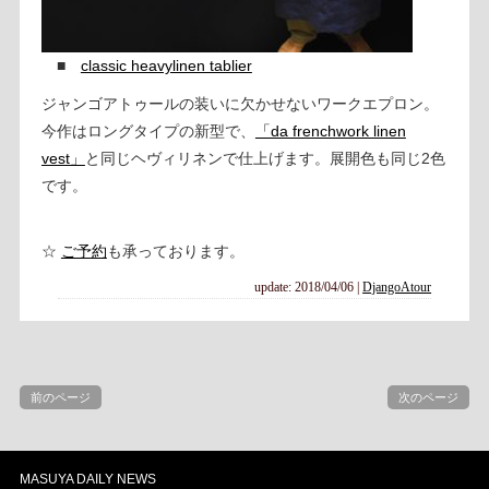
■
classic heavylinen tablier
ジャンゴアトゥールの装いに欠かせないワークエプロン。
今作はロングタイプの新型で、
「da frenchwork linen
vest」
と同じヘヴィリネンで仕上げます。展開色も同じ2色
です。
☆
ご予約
も承っております。
update: 2018/04/06
|
DjangoAtour
前のページ
次のページ
MASUYA DAILY NEWS