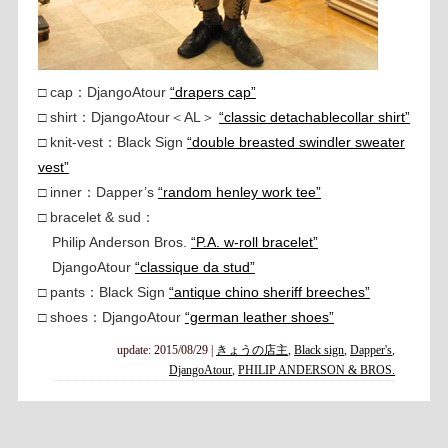
□ cap：DjangoAtour
“drapers cap”
□ shirt：DjangoAtour＜AL＞
“classic detachablecollar shirt”
□ knit-vest：Black Sign
“double breasted swindler sweater
vest”
□ inner：Dapper’s
“random henley work tee”
□ bracelet & sud：
Philip Anderson Bros.
“P.A. w-roll bracelet”
DjangoAtour
“classique da stud”
□ pants：Black Sign
“antique chino sheriff breeches”
□ shoes：DjangoAtour
“german leather shoes”
update: 2015/08/29
|
きょうの店主
,
Black sign
,
Dapper's
,
DjangoAtour
,
PHILIP ANDERSON & BROS.