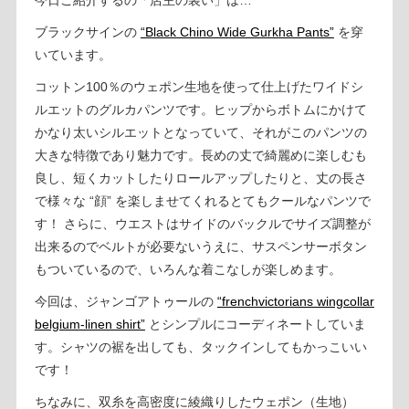
ブラックサインの
“Black Chino Wide Gurkha Pants”
を穿
いています。
コットン100％のウェポン生地を使って仕上げたワイドシ
ルエットのグルカパンツです。ヒップからボトムにかけて
かなり太いシルエットとなっていて、それがこのパンツの
大きな特徴であり魅力です。長めの丈で綺麗めに楽しむも
良し、短くカットしたりロールアップしたりと、丈の長さ
で様々な “顔” を楽しませてくれるとてもクールなパンツで
す！ さらに、ウエストはサイドのバックルでサイズ調整が
出来るのでベルトが必要ないうえに、サスペンサーボタン
もついているので、いろんな着こなしが楽しめます。
今回は、ジャンゴアトゥールの
“frenchvictorians wingcollar
belgium-linen shirt”
とシンプルにコーディネートしていま
す。シャツの裾を出しても、タックインしてもかっこいい
です！
ちなみに、双糸を高密度に綾織りしたウェポン（生地）