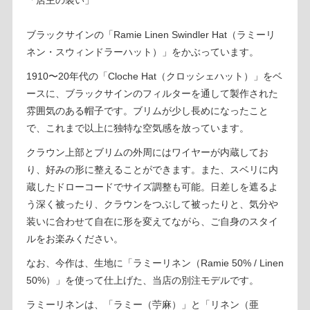
ブラックサインの「Ramie Linen Swindler Hat（ラミーリ
ネン・スウィンドラーハット）」をかぶっています。
1910〜20年代の「Cloche Hat（クロッシェハット）」をベ
ースに、ブラックサインのフィルターを通して製作された
雰囲気のある帽子です。ブリムが少し長めになったこと
で、これまで以上に独特な空気感を放っています。
クラウン上部とブリムの外周にはワイヤーが内蔵してお
り、好みの形に整えることができます。また、スベリに内
蔵したドローコードでサイズ調整も可能。日差しを遮るよ
う深く被ったり、クラウンをつぶして被ったりと、気分や
装いに合わせて自在に形を変えてながら、ご自身のスタイ
ルをお楽みください。
なお、今作は、生地に「ラミーリネン（Ramie 50% / Linen
50%）」を使って仕上げた、当店の別注モデルです。
ラミーリネンは、「ラミー（苧麻）」と「リネン（亜