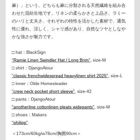
麻）」という、どちらも麻に分類される天然繊維を組み合
わせた混紡生地です。リネンの柔らかさと上品さ、ラミー
のハリと丈夫さ、それぞれの特性を活かした素材で、通気
性に優れ、涼しく、シャリ感があり、自然なツヤとしなや
かな強さが魅力です。
□ hat：BlackSign
“Ramie Linen Swindler Hat / Long Brim”
, size-M
□ shirt：DjangoAtour
“classic frenchwidespread heavylinen shirt 2025”
, size-L
□ inner：Olde Homesteader
“crew neck pocket short sleeve”
, size-42
□ pants：DjangoAtour
“anotherline cottonlinen pleats widepants”
, size-M
□ shoes：Makers
“philipp”
＜173cm/60kg/w78cm/胸囲90cm＞