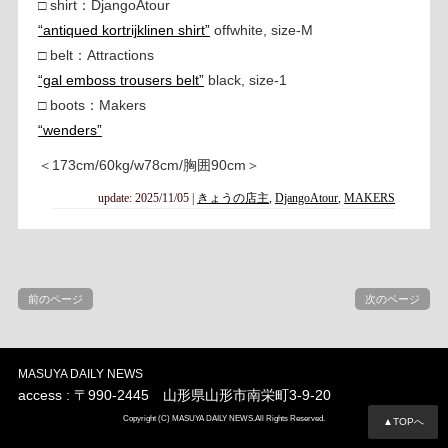
□ shirt：DjangoAtour
“antiqued kortrijklinen shirt”
offwhite, size-M
□ belt：Attractions
“gal emboss trousers belt”
black, size-1
□ boots：Makers
“wenders”
＜173cm/60kg/w78cm/胸囲90cm＞
update: 2025/11/05
|
きょうの店主
,
DjangoAtour
,
MAKERS
前のページ
次のページ
MASUYA DAILY NEWS
access : 〒990-2445 山形県山形市南栄町3-9-20
Copyright (C) MASUYA DAILY NEWS.All Rights Reserved.
▲TOPへ