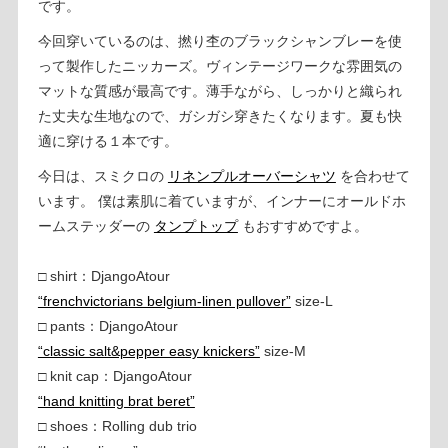
です。
今回穿いているのは、撚り杢のブラックシャンブレーを使
って製作したニッカーズ。ヴィンテージワークな雰囲気の
マットな質感が最高です。薄手ながら、しっかりと織られ
た丈夫な生地なので、ガシガシ穿きたくなります。夏も快
適に穿ける１本です。
今日は、スミクロの
リネンプルオーバーシャツ
を合わせて
います。 僕は素肌に着ていますが、インナーにオールドホ
ームステッダーの
タンプトップ
もおすすめですよ。
□ shirt：DjangoAtour
“frenchvictorians belgium-linen pullover”
size-L
□ pants：DjangoAtour
“classic salt&pepper easy knickers”
size-M
□ knit cap：DjangoAtour
“hand knitting brat beret”
□ shoes：Rolling dub trio