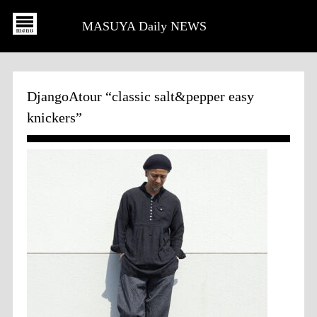
MASUYA Daily NEWS
DjangoAtour “classic salt&pepper easy
knickers”