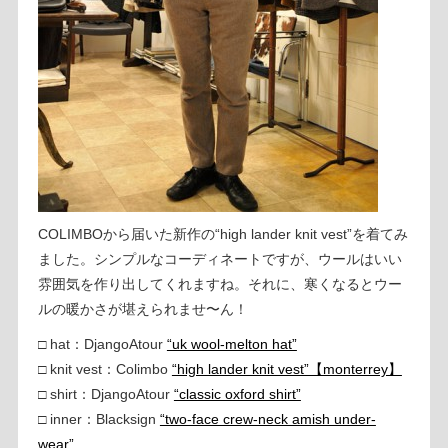
COLIMBOから届いた新作の“high lander knit vest”を着てみ
ました。シンプルなコーディネートですが、ウールはいい
雰囲気を作り出してくれますね。それに、寒くなるとウー
ルの暖かさが堪えられませ〜ん！
□ hat：DjangoAtour
“uk wool-melton hat”
□ knit vest：Colimbo
“high lander knit vest”【monterrey】
□ shirt：DjangoAtour
“classic oxford shirt”
□ inner：Blacksign
“two-face crew-neck amish under-
wear”