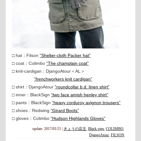
□ hat：Filson
“Shelter-cloth Packer hat”
□ coat：Colimbo
“The champlain coat”
□ knit-cardigan：DjangoAtour＜AL＞
“frenchworkers knit cardigan”
□ shirt：DjangoAtour
“roundcollar b.d. linen shirt”
□ inner：BlackSign
“two face amish henley shirt”
□ pants：BlackSign
“heavy corduroy avignon trousers”
□ shoes：Redwing
“Girard Boots”
□ gloves：Colimbo
“Hudson Highlands Gloves”
update: 2017/01/21
|
きょうの店主
,
Black sign
,
COLIMBO
,
DjangoAtour
,
FILSON