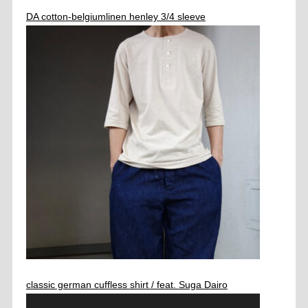
DA cotton-belgiumlinen henley 3/4 sleeve
classic german cuffless shirt / feat. Suga Dairo