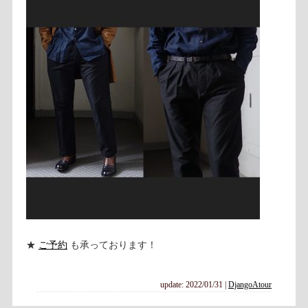
★
ご予約
も承っております！
update: 2022/01/31
|
DjangoAtour