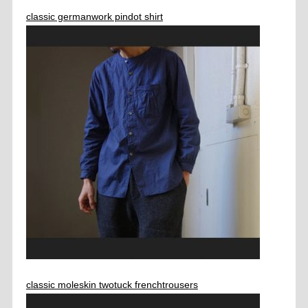
classic germanwork pindot shirt
classic moleskin twotuck frenchtrousers