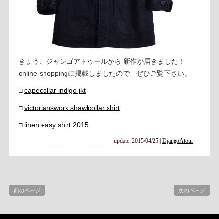
きょう、ジャンゴアトゥールから 新作が届きました！
online-shoppingに掲載しましたので、ぜひご覧下さい。
□
capecollar indigo jkt
□
victorianswork shawlcollar shirt
□
linen easy shirt 2015
update: 2015/04/25
|
DjangoAtour
前のページ
次のページ