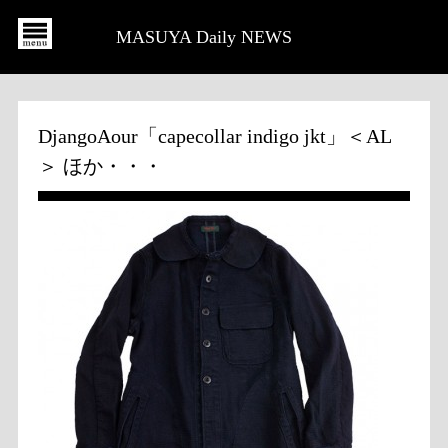
MASUYA Daily NEWS
DjangoAour「capecollar indigo jkt」＜AL
＞ ほか・・・