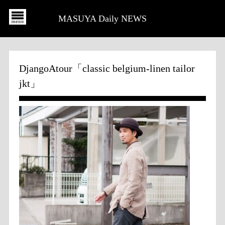
MASUYA Daily NEWS
DjangoAtour「classic belgium-linen tailor
jkt」