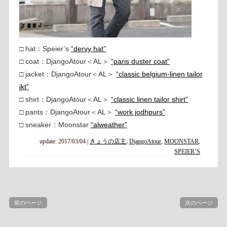
□ hat：Speier’s
“dervy hat”
□ coat：DjangoAtour＜AL＞
“paris duster coat”
□ jacket：DjangoAtour＜AL＞
“classic belgium-linen tailor
jkt”
□ shirt：DjangoAtour＜AL＞
“classic linen tailor shirt”
□ pants：DjangoAtour＜AL＞
“work jodhpurs”
□ sneaker：Moonstar
“alweather”
update: 2017/03/04
|
きょうの店主
,
DjangoAtour
,
MOONSTAR
,
SPEIER’S
前のページ
次のページ