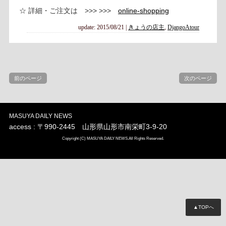
☆ 詳細・ご注文は >>> >>>
online-shopping
update: 2015/08/21
|
きょうの店主
,
DjangoAtour
前のページ
次のページ
MASUYA DAILY NEWS
access : 〒990-2445 山形県山形市南栄町3-9-20
Copyright (C) MASUYA DAILY NEWS.All Rights Reserved.
▲TOPへ