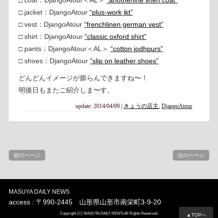
□ jacket：DjangoAtour
“plus-work jkt”
□ vest：DjangoAtour
“frenchlinen german vest”
□ shirt：DjangoAtour
“classic oxford shirt”
□ pants：DjangoAtour＜AL＞
“cotton jodhpurs”
□ shoes：DjangoAtour
“slip on leather shoes”
どんどんイメージが膨らんできますね〜！
明後日もまたご紹介しま〜す。
update: 2014/04/09
|
きょうの店主
,
DjangoAtour
前のページ
次のページ
MASUYA DAILY NEWS
access : 〒990-2445 山形県山形市南栄町3-9-20
Copyright (C) MASUYA DAILY NEWS.All Rights Reserved.
▲TOPへ