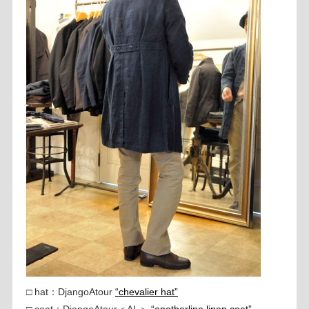
□ hat：DjangoAtour
“chevalier hat”
□ coat：DjangoAtour＜AL＞
“anotherline linen coat”