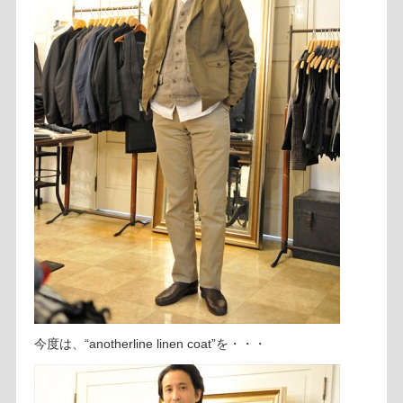
今度は、“anotherline linen coat”を・・・