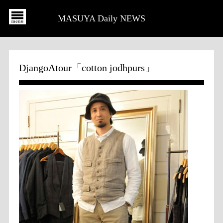
MASUYA Daily NEWS
DjangoAtour「cotton jodhpurs」